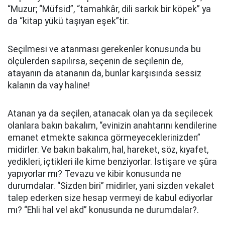
“Muzur; “Müfsid”, “tamahkâr, dili sarkık bir köpek” ya
da “kitap yükü taşıyan eşek”tir.
Seçilmesi ve atanması gerekenler konusunda bu
ölçülerden sapılırsa, seçenin de seçilenin de,
atayanın da atananın da, bunlar karşısında sessiz
kalanın da vay haline!
Atanan ya da seçilen, atanacak olan ya da seçilecek
olanlara bakın bakalım, “evinizin anahtarını kendilerine
emanet etmekte sakınca görmeyeceklerinizden”
midirler. Ve bakın bakalım, hal, hareket, söz, kıyafet,
yedikleri, içtikleri ile kime benziyorlar. İstişare ve şûra
yapıyorlar mı? Tevazu ve kibir konusunda ne
durumdalar. “Sizden biri” midirler, yani sizden vekalet
talep ederken size hesap vermeyi de kabul ediyorlar
mı? “Ehli hal vel akd” konusunda ne durumdalar?.