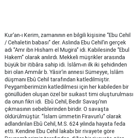
Kur’an-ı Kerim, zamanının en bilgili kişisine “Ebu Cehil
/ Cehaletin babası” der. Aslında Ebu Cehil’in gerçek
adı “Amr ibn Hisham el Mugira” idi. Kabilesinde “Ebul
Hakem” olarak anılırdı. Mekkeli müşrikler arasında
büyük bir itibâra sahip idi. İslâm›ın ilk iki şehidinden
biri olan Ammâr b. Yâsir’in annesi Sümeyye, İslâm
düşmanı Ebû Cehil tarafından katledilmiştir.
Peygamberimizin katledilmesi için her kabileden bir
gönüllüden oluşan özel bir suikast timi oluşturulması
da onun fikri idi. Ebû Cehil, Bedir Savaşı’nın
çıkmasının sebeblerinden biridir. O savaşta
öldürülmüştür. “İslam ümmetin Firavun’u” olarak
adlandırılan Ebû Cehil, M.S. 624 yılında hayata feda
etti. Kendine Ebu Cehil lakabı bir rivayete göre