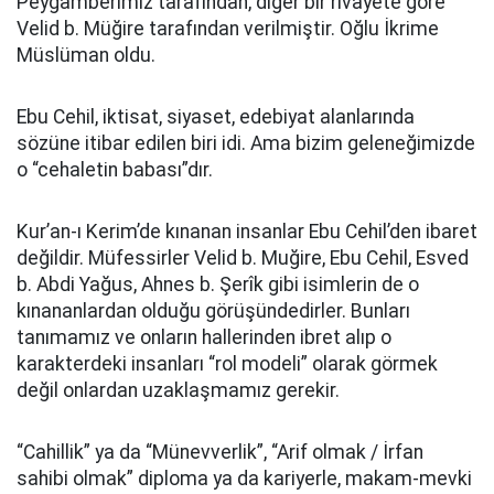
Peygamberimiz tarafından, diğer bir rivayete göre
Velid b. Müğire tarafından verilmiştir. Oğlu İkrime
Müslüman oldu.
Ebu Cehil, iktisat, siyaset, edebiyat alanlarında
sözüne itibar edilen biri idi. Ama bizim geleneğimizde
o “cehaletin babası”dır.
Kur’an-ı Kerim’de kınanan insanlar Ebu Cehil’den ibaret
değildir. Müfessirler Velid b. Muğire, Ebu Cehil, Esved
b. Abdi Yağus, Ahnes b. Şerîk gibi isimlerin de o
kınananlardan olduğu görüşündedirler. Bunları
tanımamız ve onların hallerinden ibret alıp o
karakterdeki insanları “rol modeli” olarak görmek
değil onlardan uzaklaşmamız gerekir.
“Cahillik” ya da “Münevverlik”, “Arif olmak / İrfan
sahibi olmak” diploma ya da kariyerle, makam-mevki