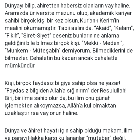
Dünyayı bilip, ahiretten habersiz olanların vay haline.
Aramızda üniversite mezunu olup, akademik kariyer
sahibi birçok kişi bir kez olsun, Kur’an-ı Kerim’in
mealini okumamıştır. Tabii aslını da. “Akaid”, “Kelam”,
“Fıkıh”, “Siret-Siyet” deseniz bunların ne anlama
geldiğini bile bilmez birçok kişi. “Mekki - Medeni”,
“Muhkem - Müteşabih” demiyorum. Bilmediklerini de
bilmezler. Cehaletin bu kadarı ancak cehaletle
mümkündür.
Kişi, birçok faydasız bilgiye sahip olsa ne yazar!
“Faydasız bilgiden Allah’a sığınırım” der Resulullah!
Biri, bir ilme sahip olur da, bu ilim onu günah
işlemekten alıkoymazsa, Allâh’a kul olmaktan
uzaklaştırırsa vay onun haline.
Dünya ve âhiret hayatı için sahip olduğu makam, ilim
ve parayı Hakka karşı kullananlar “muteber” değil,