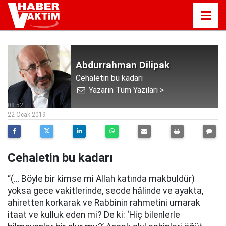
Abdurrahman Dilipak
Cehaletin bu kadarı
Yazarın Tüm Yazıları >
08:52
22 Ocak 2019
Cehaletin bu kadarı
“(… Böyle bir kimse mi Allah katında makbuldür)
yoksa gece vakitlerinde, secde hâlinde ve ayakta,
ahiretten korkarak ve Rabbinin rahmetini umarak
itaat ve kulluk eden mi? De ki: ‘Hiç bilenlerle