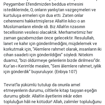
Peygamber Efendimizden beddua etmesini
istediklerinde, O, onların yanlıştan vazgeçmeleri ve
kurtuluşa ermeleri için dua etti. Zaten onlar
cehennemi hakketmişlerse Allah’ın kılıcı o an
Müslümanların elinde idi. Biz Allah’ın rızasının
tecellisinin vesilesi olacaktık. Merhametimiz her
zaman gazabımızdan önce gelecektir. Resulullah,
lanet ve kahır için gönderilmediğini, müjdelemek ve
korkutmak için, “Alemlere rahmet olarak, insanların iki
cihan saadeti için gönderildiğini” söyledi. Nitekim
duamız, “bizi öldürmeye gelenlerin bizde dirilmesi”dir.
Kur’an-ı Kerim’de mealen, “Seni âlemlere rahmet, iyilik
için gönderdik” buyuruluyor. (Enbiya 107)
Tevrat’la yükümlü tutulup da onunla amel
etmeyenlerin durumu, ciltlerle kitap taşıyan eşeğin
durumu gibidir. Allah’ın âyetlerini inkâr eden
topluluğun hâli ne kötüdür! Allah, zalimler topluluğunu