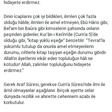
hidayete erdirmez.
Dinin îcaplarını çok iyi bildikleri, ilimleri çok fazla
olduğu hâlde; ilimleri ile amel etmeyen, Ebû Hâris gibi,
Bel’am bin Baûra gibi kimselerin şahsında onların
peşinden gidenler, Kur’ân-ı Kerîm’de (Cum’a:5)’de
olduğu gibi, “kitap yüklü eşeğe” benzetilir: “Tevrat’la
yükümlü tutulup da onunla amel etmeyenlerin
durumu, ciltlerle kitap taşıyan eşeğin durumu gibidir.
Allah’ın âyetlerini inkâr eden topluluğun hâli ne
kötüdür! Allah, zalimler topluluğunu hidayete
erdirmez.”
Gerek Araf Sûresi, gerekse Cum’a Sûresi’nde ilmi ile
âmil olmayanlar aşağılanır. Birçok ayette onlar
dünyada rezillik ve ahirette cehennem azabı ile
korkutulur.