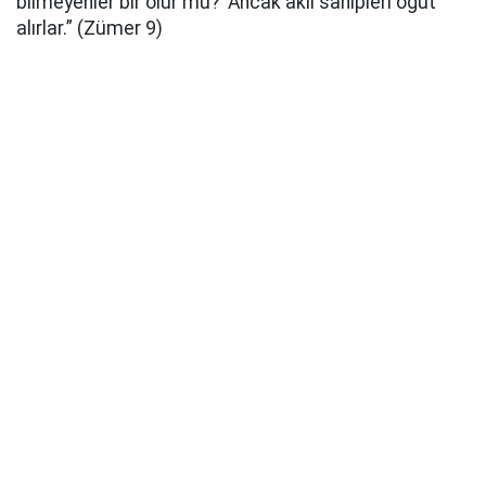
bilmeyenler bir olur mu?’ Ancak akıl sahipleri öğüt
alırlar.” (Zümer 9)