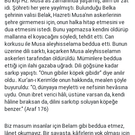
Bu kişi Hz. Musa as zamanında yaşamış, alim bir zat
idi. Şöhreti her yere yayılmıştı. Bulunduğu Belka
şehrinin valisi Belak, Hazreti Musa’nın askerlerinin
şehre girmemesi için, onun halka hitap etmesini ve
dua etmesini istedi. Bunu yapmazsa kendini öldürüp
mallarına el koyacağını söyledi, tehdit etti. Can
korkusu ile Musa aleyhisselama beddua etti. Bunun
üzerine dili sarktı, kaçarken Musa aleyhisselamın
askerleri tarafından öldürüldü. Müminlere beddua
ettiği için ilahi gazaba uğradı. Dili göğsüne kadar
sarkıp yapıştı. “Onun gibiler köpek gibidir” diye anılır
oldu.. Kur’an-ı Kerim’de onun hakkında, mealen şöyle
buyuruldu: “O, dünyaya meyletti ve nefsinin hevâsına
uydu. Onun ibret verici hâli, üstüne varsan da, kendi
hâline bıraksan da, dilini sarkıtıp soluyan köpeğe
benzer.” (Araf 176)
Biz masum insanlar için Belam gibi beddua etmez,
lânet okumayız. Bir savaşta, kâfirlerin yok olması için