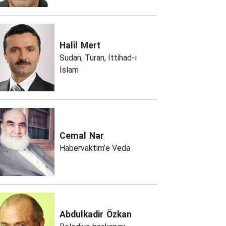
Halil
Mert
Sudan, Turan, İttihad-ı
İslam
Cemal
Nar
Habervaktim’e Veda
Abdulkadir
Özkan