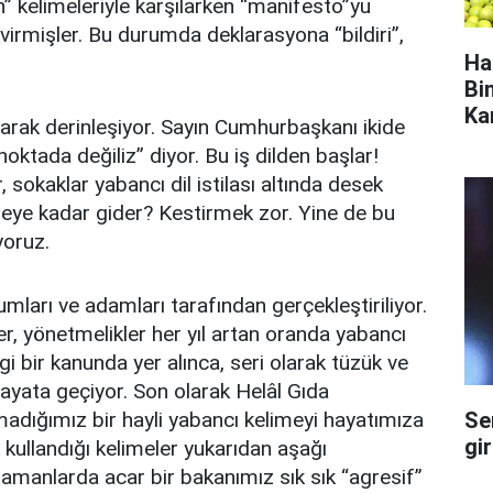
n” kelimeleriyle karşılarken “manifesto”yu
irmişler. Bu durumda deklarasyona “bildiri”,
Ha
Bi
Ka
larak derinleşiyor. Sayın Cumhurbaşkanı ikide
noktada değiliz” diyor. Bu iş dilden başlar!
er, sokaklar yabancı dil istilası altında desek
nereye kadar gider? Kestirmek zor. Yine de bu
oruz.
umları ve adamları tarafından gerçekleştiriliyor.
ler, yönetmelikler her yıl artan oranda yabancı
gi bir kanunda yer alınca, seri olarak tüzük ve
ayata geçiyor. Son olarak Helâl Gıda
Se
dığımız bir hayli yabancı kelimeyi hayatımıza
gi
 kullandığı kelimeler yukarıdan aşağı
amanlarda acar bir bakanımız sık sık “agresif”