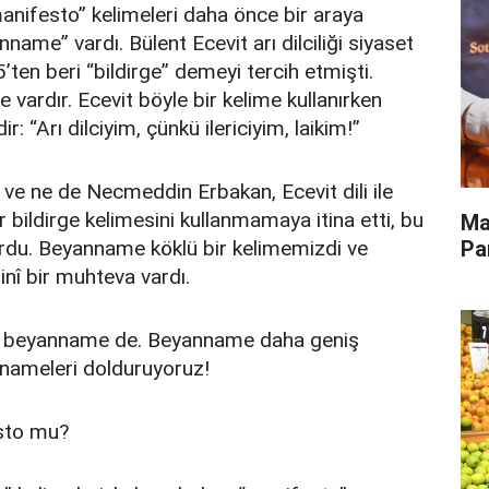
anifesto” kelimeleri daha önce bir araya
ame” vardı. Bülent Ecevit arı dilciliği siyaset
5’ten beri “bildirge” demeyi tercih etmişti.
de vardır. Ecevit böyle bir kelime kullanırken
: “Arı dilciyim, çünkü ilericiyim, laikim!”
e ne de Necmeddin Erbakan, Ecevit dili ile
 bildirge kelimesini kullanmamaya itina etti, bu
Ma
Pa
rdu. Beyanname köklü bir kelimemizdi ve
inî bir muhteva vardı.
r, beyanname de. Beyanname daha geniş
nnameleri dolduruyoruz!
sto mu?