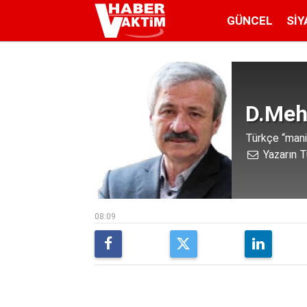
GÜNCEL
SIY
D.Meh
Türkçe “mani
Yazarın T
08:09