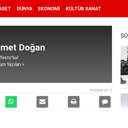
ASET
DÜNYA
EKONOMI
KÜLTÜR SANAT
SO
met Doğan
festo”su!
üm Yazıları >
04 Şubat 2019