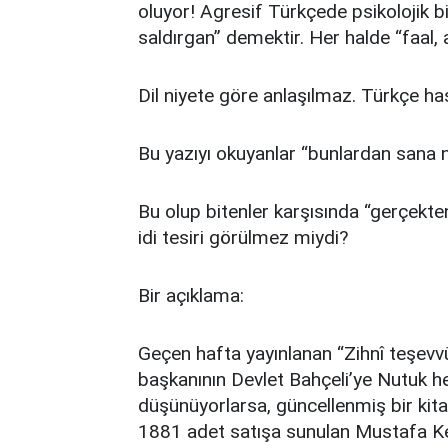
oluyor! Agresif Türkçede psikolojik bi
saldırgan” demektir. Her halde “faal, 
Dil niyete göre anlaşılmaz. Türkçe has
Bu yazıyı okuyanlar “bunlardan sana ne
Bu olup bitenler karşısında “gerçekten
idi tesiri görülmez miydi?
Bir açıklama:
Geçen hafta yayınlanan “Zihnî teşevvü
başkanının Devlet Bahçeli’ye Nutuk he
düşünüyorlarsa, güncellenmiş bir kit
1881 adet satışa sunulan Mustafa Ke