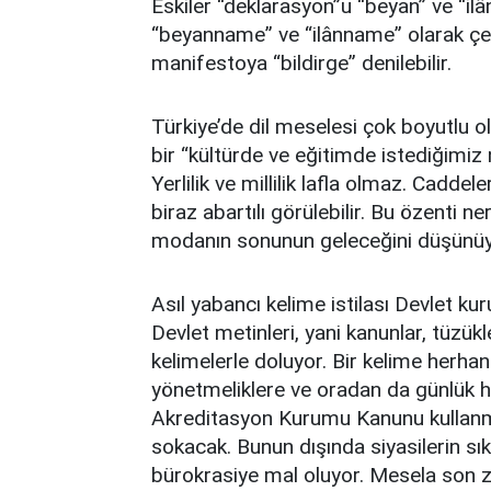
Eskiler “deklarasyon”u “beyan” ve “ilâ
“beyanname” ve “ilânname” olarak çev
manifestoya “bildirge” denilebilir.
Türkiye’de dil meselesi çok boyutlu o
bir “kültürde ve eğitimde istediğimiz 
Yerlilik ve millilik lafla olmaz. Caddel
biraz abartılı görülebilir. Bu özenti 
modanın sonunun geleceğini düşünüy
Asıl yabancı kelime istilası Devlet kur
Devlet metinleri, yani kanunlar, tüzük
kelimelerle doluyor. Bir kelime herhan
yönetmeliklere ve oradan da günlük h
Akreditasyon Kurumu Kanunu kullanma
sokacak. Bunun dışında siyasilerin sık
bürokrasiye mal oluyor. Mesela son z