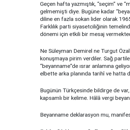
Geçen hafta yazmıştık, “seçim” ve “m
gelmemişti diye. Bugüne kadar “beyann
diline en fazla sokan lider olarak 196
Farklılık parti siyasetciliğinin temelin
dönemi için etkili bir mesaj vermektedir
Ne Süleyman Demirel ne Turgut Özal v
konuşmaya pirim verdiler. Sağ partiler
“beyanname”de ısrar anlamına geliyo
elbette arka planında tarihî ve hatta d
Bugünün Türkçesinde bildirge de va
kapsamlı bir kelime. Hâlâ vergi beya
Beyanname deklarasyon mu, manife