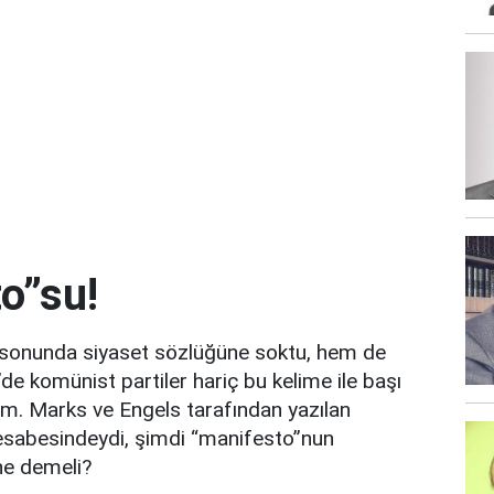
o”su!
ni sonunda siyaset sözlüğüne soktu, hem de
e komünist partiler hariç bu kelime ile başı
um. Marks ve Engels tarafından yazılan
mesabesindeydi, şimdi “manifesto”nun
ne demeli?