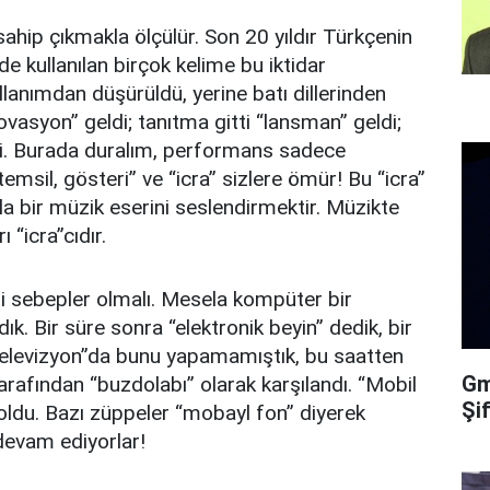
e sahip çıkmakla ölçülür. Son 20 yıldır Türkçenin
de kullanılan birçok kelime bu iktidar
llanımdan düşürüldü, yerine batı dillerinden
novasyon” geldi; tanıtma gitti “lansman” geldi;
di. Burada duralım, performans sadece
emsil, gösteri” ve “icra” sizlere ömür! Bu “icra”
ela bir müzik eserini seslendirmektir. Müzikte
 “icra”cıdır.
ddi sebepler olmalı. Mesela kompüter bir
dık. Bir süre sonra “elektronik beyin” dedik, bir
“televizyon”da bunu yapamamıştık, bu saatten
Gma
tarafından “buzdolabı” olarak karşılandı. “Mobil
Şi
oldu. Bazı züppeler “mobayl fon” diyerek
 devam ediyorlar!