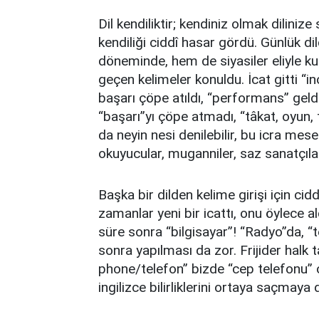
Dil kendiliktir; kendiniz olmak diliniz
kendiliği ciddî hasar gördü. Günlük dil
döneminde, hem de siyasiler eliyle ku
geçen kelimeler konuldu. İcat gitti “i
başarı çöpe atıldı, “performans” gel
“başarı”yı çöpe atmadı, “tâkat, oyun, t
da neyin nesi denilebilir, bu icra mes
okuyucular, muganniler, saz sanatçıları
Başka bir dilden kelime girişi için ci
zamanlar yeni bir icattı, onu öylece al
süre sonra “bilgisayar”! “Radyo”da, 
sonra yapılması da zor. Frijider halk 
phone/telefon” bizde “cep telefonu” 
ingilizce bilirliklerini ortaya saçmaya