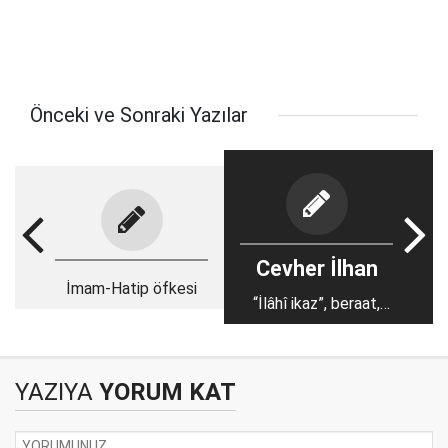
Önceki ve Sonraki Yazılar
Cevher İlhan
İmam-Hatip öfkesi
“İlâhî ikaz”, beraat,
kurban ve bayram…
YAZIYA
YORUM KAT