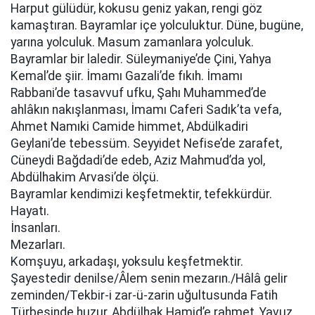
Harput gülüdür, kokusu geniz yakan, rengi göz
kamaştıran. Bayramlar içe yolculuktur. Düne, bugüne,
yarına yolculuk. Masum zamanlara yolculuk.
Bayramlar bir laledir. Süleymaniye’de Çini, Yahya
Kemal’de şiir. İmamı Gazali’de fıkıh. İmamı
Rabbani’de tasavvuf ufku, Şahı Muhammed’de
ahlâkın nakışlanması, İmamı Caferi Sadık’ta vefa,
Ahmet Namıki Camide himmet, Abdülkadiri
Geylani’de tebessüm. Seyyidet Nefise’de zarafet,
Cüneydi Bağdadi’de edeb, Aziz Mahmud’da yol,
Abdülhakim Arvasi’de ölçü.
Bayramlar kendimizi keşfetmektir, tefekkürdür.
Hayatı.
İnsanları.
Mezarları.
Komşuyu, arkadaşı, yoksulu keşfetmektir.
Şayestedir denilse/Âlem senin mezarın./Hâlâ gelir
zeminden/Tekbir-i zar-ü-zarin uğultusunda Fatih
Türbesinde huzur, Abdülhak Hamid’e rahmet, Yavuz