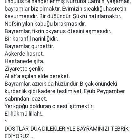
Endülüs’te hançerlenmiş Kurtuba Camiini yaşamak,
bayramlar biz olmaktır. Evimizin sıcaklığı, hasretin
kavurmasıdır. Bir düğündür. Şükrü hatırlamaktır.
Nefsin yılan kabuğu bırakmasıdır.
Bayramlar, fikrin okyanus ötesini aşmasıdır.
Bir karanfil narinliğidir.
Bayramlar gurbettir.
Askerde hasret.
Hastanede şifa.
Ziyarette şenlik
Allah’a açılan elde bereket.
Bayramlar, azıcık da hüzündür. Bıçak önündeki
kurbanlık gibi kadere teslimiyet, Eyüb Peygamber
sabrından icazet.
Yeri-göğü dolduran o sesi işitmektir:
El-hükmü lillah!..
*
DOSTLAR, DUA DİLEKLERİYLE BAYRAMINIZI TEBRİK
EDİYORUZ...