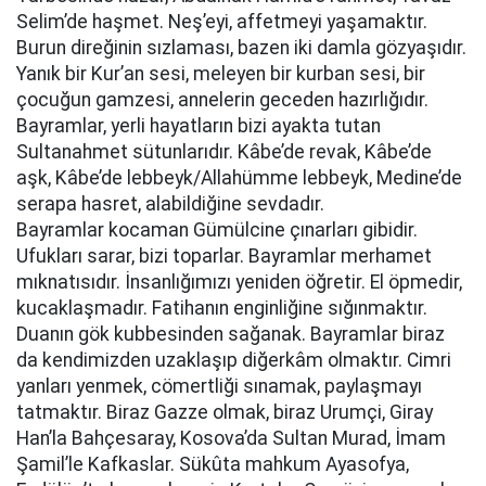
Selim’de haşmet. Neş’eyi, affetmeyi yaşamaktır.
Burun direğinin sızlaması, bazen iki damla gözyaşıdır.
Yanık bir Kur’an sesi, meleyen bir kurban sesi, bir
çocuğun gamzesi, annelerin geceden hazırlığıdır.
Bayramlar, yerli hayatların bizi ayakta tutan
Sultanahmet sütunlarıdır. Kâbe’de revak, Kâbe’de
aşk, Kâbe’de lebbeyk/Allahümme lebbeyk, Medine’de
serapa hasret, alabildiğine sevdadır.
Bayramlar kocaman Gümülcine çınarları gibidir.
Ufukları sarar, bizi toparlar. Bayramlar merhamet
mıknatısıdır. İnsanlığımızı yeniden öğretir. El öpmedir,
kucaklaşmadır. Fatihanın enginliğine sığınmaktır.
Duanın gök kubbesinden sağanak. Bayramlar biraz
da kendimizden uzaklaşıp diğerkâm olmaktır. Cimri
yanları yenmek, cömertliği sınamak, paylaşmayı
tatmaktır. Biraz Gazze olmak, biraz Urumçi, Giray
Han’la Bahçesaray, Kosova’da Sultan Murad, İmam
Şamil’le Kafkaslar. Sükûta mahkum Ayasofya,