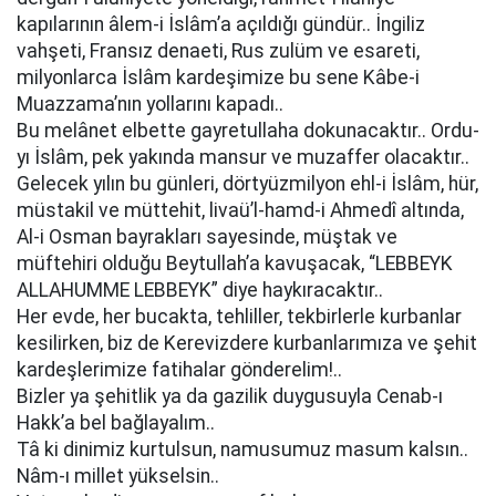
kapılarının âlem-i İslâm’a açıldığı gündür.. İngiliz
vahşeti, Fransız denaeti, Rus zulüm ve esareti,
milyonlarca İslâm kardeşimize bu sene Kâbe-i
Muazzama’nın yollarını kapadı..
Bu melânet elbette gayretullaha dokunacaktır.. Ordu-
yı İslâm, pek yakında mansur ve muzaffer olacaktır..
Gelecek yılın bu günleri, dörtyüzmilyon ehl-i İslâm, hür,
müstakil ve müttehit, livaü’l-hamd-i Ahmedî altında,
Al-i Osman bayrakları sayesinde, müştak ve
müftehiri olduğu Beytullah’a kavuşacak, “LEBBEYK
ALLAHUMME LEBBEYK” diye haykıracaktır..
Her evde, her bucakta, tehliller, tekbirlerle kurbanlar
kesilirken, biz de Kerevizdere kurbanlarımıza ve şehit
kardeşlerimize fatihalar gönderelim!..
Bizler ya şehitlik ya da gazilik duygusuyla Cenab-ı
Hakk’a bel bağlayalım..
Tâ ki dinimiz kurtulsun, namusumuz masum kalsın..
Nâm-ı millet yükselsin..