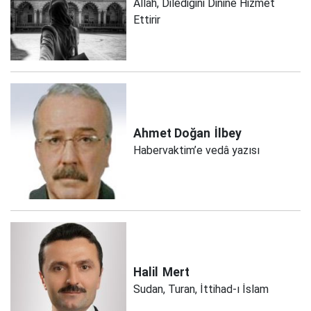
Allah, Dilediğini Dinine Hizmet
Ettirir
Ahmet Doğan
İlbey
Habervaktim’e vedâ yazısı
Halil
Mert
Sudan, Turan, İttihad-ı İslam