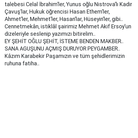
talebesi Celal İbrahim’ler, Yunus oğlu Nistrova’lı Kadir
Çavuş’lar, Hukuk öğrencisi Hasan Ethem’ler,
Ahmet’ler, Mehmet’ler, Hasan’lar, Hüseyin’ler, gibi..
Cennetmekân, istiklâl şairimiz Mehmet Akif Ersoy’un
dizeleriyle seslenip yazımızı bitirelim..
EY ŞEHİT OĞLU ŞEHİT, İSTEME BENDEN MAKBER..
SANA AGUŞUNU AÇMIŞ DURUYOR PEYGAMBER..
Kâzım Karabekir Paşamızın ve tüm şehidlerimizin
ruhuna fatiha..