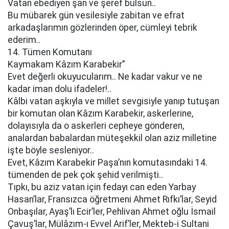
Vatan ebediyen şan ve şeref bulsun..
Bu mübarek gün vesilesiyle zabitan ve efrat
arkadaşlarımın gözlerinden öper, cümleyi tebrik
ederim..
14. Tümen Komutanı
Kaymakam Kâzım Karabekir”
Evet değerli okuyucularım.. Ne kadar vakur ve ne
kadar iman dolu ifadeler!..
Kâlbi vatan aşkıyla ve millet sevgisiyle yanıp tutuşan
bir komutan olan Kâzım Karabekir, askerlerine,
dolayısıyla da o askerleri cepheye gönderen,
analardan babalardan müteşekkil olan aziz milletine
işte böyle sesleniyor..
Evet, Kâzım Karabekir Paşa’nın komutasındaki 14.
tümenden de pek çok şehid verilmişti..
Tıpkı, bu aziz vatan için fedayı can eden Yarbay
Hasan’lar, Fransızca öğretmeni Ahmet Rıfkı’lar, Seyid
Onbaşılar, Ayaş’lı Ecir’ler, Pehlivan Ahmet oğlu İsmail
Çavuş’lar, Mülâzım-ı Evvel Arif’ler, Mekteb-i Sultani