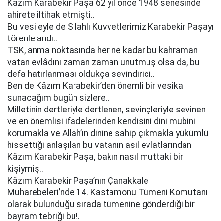
Kâzım Karabekir Paşa 62 yıl önce 1948 senesinde
ahirete iltihak etmişti..
Bu vesileyle de Silahlı Kuvvetlerimiz Karabekir Paşayı
törenle andı..
TSK, anma noktasında her ne kadar bu kahraman
vatan evlâdını zaman zaman unutmuş olsa da, bu
defa hatırlanması oldukça sevindirici..
Ben de Kâzım Karabekir’den önemli bir vesika
sunacağım bugün sizlere..
Milletinin dertleriyle dertlenen, sevinçleriyle sevinen
ve en önemlisi ifadelerinden kendisini dini mubini
korumakla ve Allah’ın dinine sahip çıkmakla yükümlü
hissettiği anlaşılan bu vatanın asil evlatlarından
Kâzım Karabekir Paşa, bakın nasıl muttaki bir
kişiymiş..
Kâzım Karabekir Paşa’nın Çanakkale
Muharebeleri’nde 14. Kastamonu Tümeni Komutanı
olarak bulunduğu sırada tümenine gönderdiği bir
bayram tebriği bu!.