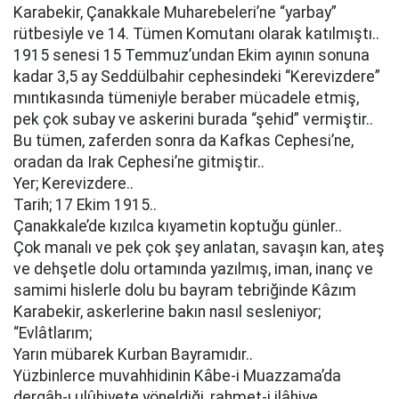
Karabekir, Çanakkale Muharebeleri’ne “yarbay”
rütbesiyle ve 14. Tümen Komutanı olarak katılmıştı..
1915 senesi 15 Temmuz’undan Ekim ayının sonuna
kadar 3,5 ay Seddülbahir cephesindeki “Kerevizdere”
mıntıkasında tümeniyle beraber mücadele etmiş,
pek çok subay ve askerini burada “şehid” vermiştir..
Bu tümen, zaferden sonra da Kafkas Cephesi’ne,
oradan da Irak Cephesi’ne gitmiştir..
Yer; Kerevizdere..
Tarih; 17 Ekim 1915..
Çanakkale’de kızılca kıyametin koptuğu günler..
Çok manalı ve pek çok şey anlatan, savaşın kan, ateş
ve dehşetle dolu ortamında yazılmış, iman, inanç ve
samimi hislerle dolu bu bayram tebriğinde Kâzım
Karabekir, askerlerine bakın nasıl sesleniyor;
“Evlâtlarım;
Yarın mübarek Kurban Bayramıdır..
Yüzbinlerce muvahhidinin Kâbe-i Muazzama’da
dergâh-ı ulûhiyete yöneldiği, rahmet-i ilâhiye