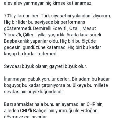
alev alev yanmayan hiç kimse katlanamaz.
70'li yıllardan beri Türk siyasetini yakından izliyorum.
Hiç bir lider bu seviyede bir performans
gösteremedi. Demirelli Ecevitli, Özallı, Mesut
Yılmaz'lı, Çiller'li yıllar yaşadık. Arada kısa süreli
Başbakanlık yapanlar oldu. Hiç biri bu ölçüde
gecesini gündüzüne katamadı.Hiç biri bu kadar
koşup bu kadar terlemedi.
Sevdası büyük olanın, gayreti büyük olur.
İnanmayan çabuk yorulur derler.. Bir adam bu kadar
koşuyor, bu kadar çırpınıyorsa bu ülkeye bu millete
sevdasının büyüklüğündendir.
Bazı ahmaklar hala bunu anlayamadılar. CHP'nin,
aileden CHP'li Bahçelinin yumruğu ile Erdoğanı
dövmeye çalışıyorlar.