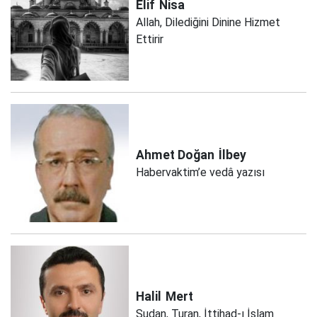
Elif
Nisa
Allah, Dilediğini Dinine Hizmet
Ettirir
Ahmet Doğan
İlbey
Habervaktim’e vedâ yazısı
Halil
Mert
Sudan, Turan, İttihad-ı İslam