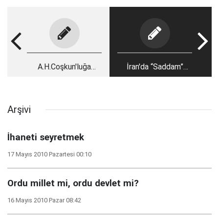
A.H.Coşkun'luğa
İran'da “Saddam”
soyunanlar nasıl rezil
politikası!
oldu?
Arşivi
İhaneti seyretmek
17 Mayıs 2010 Pazartesi 00:10
Ordu millet mi, ordu devlet mi?
16 Mayıs 2010 Pazar 08:42