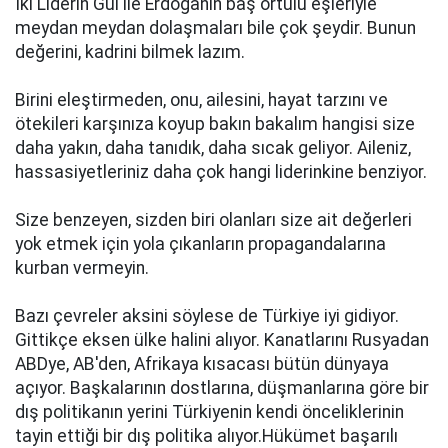
İki Liderin Gül ile Erdoğanın baş örtülü eşleriyle
meydan meydan dolaşmaları bile çok şeydir. Bunun
değerini, kadrini bilmek lazım.
Birini eleştirmeden, onu, ailesini, hayat tarzını ve
ötekileri karşınıza koyup bakın bakalım hangisi size
daha yakın, daha tanıdık, daha sıcak geliyor. Aileniz,
hassasiyetleriniz daha çok hangi liderinkine benziyor.
Size benzeyen, sizden biri olanları size ait değerleri
yok etmek için yola çıkanların propagandalarına
kurban vermeyin.
Bazı çevreler aksini söylese de Türkiye iyi gidiyor.
Gittikçe eksen ülke halini alıyor. Kanatlarını Rusyadan
ABDye, AB'den, Afrikaya kısacası bütün dünyaya
açıyor. Başkalarının dostlarına, düşmanlarına göre bir
dış politikanın yerini Türkiyenin kendi önceliklerinin
tayin ettiği bir dış politika alıyor.Hükümet başarılı