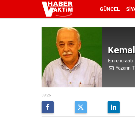
GÜNCEL
SIY
Kemal
Emre icraatı
Yazarın T
08:26