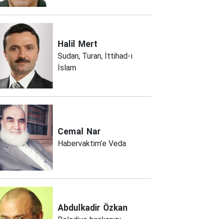
Halil
Mert
Sudan, Turan, İttihad-ı
İslam
Cemal
Nar
Habervaktim’e Veda
Abdulkadir
Özkan