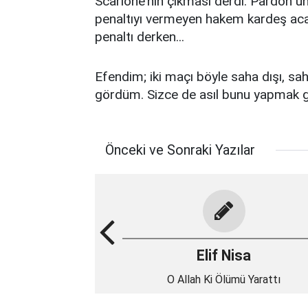
Scarione’nin çıkması derdi. Pardon 
penaltıyı vermeyen hakem kardeş aca
penaltı derken...
Efendim; iki maçı böyle saha dışı, sa
gördüm. Sizce de asıl bunu yapmak 
Önceki ve Sonraki Yazılar
Elif Nisa
O Allah Ki Ölümü Yarattı