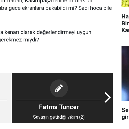
unutmadan; Kasımpaşa lehine mutlak bir
ba gece ekranlara bakabildi mi? Sadi hoca bile
Ha
Bi
Ka
ha kenarı olarak değerlendirmeyi uygun
gerekmez miydi?
Fatma Tuncer
Se
gi
Savaşın getirdiği yıkım (2)