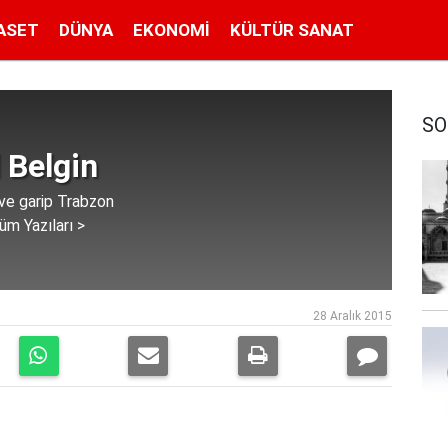
ASET
DÜNYA
EKONOMI
KÜLTÜR SANAT
SO
 Belgin
 ve garip Trabzon
üm Yazıları >
28 Aralık 2015