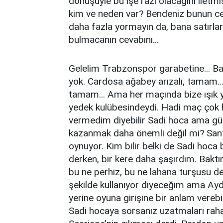
dönüşüyle bu işe razı olacağını iletmi
kim ve neden var? Bendeniz bunun ce
daha fazla yormayın da, bana satırlar
bulmacanın cevabını...
Gelelim Trabzonspor garabetine... Bak
yok. Cardosa ağabey arızalı, tamam..
tamam... Ama her maçında bize ışık 
yedek kulübesindeydi. Hadi maç çok h
vermedim diyebilir Sadi hoca ama g
kazanmak daha önemli değil mi? Sant
oynuyor. Kim bilir belki de Sadi hoca 
derken, bir kere daha şaşırdım. Baktı
bu ne perhiz, bu ne lahana turşusu d
şekilde kullanıyor diyeceğim ama Ayd
yerine oyuna girişine bir anlam vereb
Sadi hocaya sorsanız uzatmaları raha