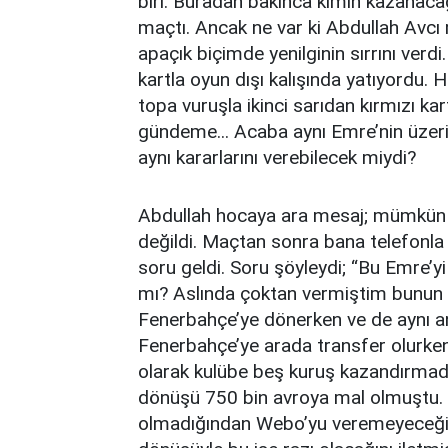
biri. Buradan bakınca kimin kazanac
maçtı. Ancak ne var ki Abdullah Avcı
apaçık biçimde yenilginin sırrını verd
kartla oyun dışı kalışında yatıyordu. 
topa vuruşla ikinci sarıdan kırmızı kar
gündeme... Acaba aynı Emre’nin üzer
aynı kararlarını verebilecek miydi?
Abdullah hocaya ara mesaj; mümkün d
değildi. Maçtan sonra bana telefonla 
soru geldi. Soru şöyleydi; “Bu Emre’
mı? Aslında çoktan vermiştim bunun c
Fenerbahçe’ye dönerken ve de aynı a
Fenerbahçe’ye arada transfer olurken.
olarak kulübe beş kuruş kazandırmad
dönüşü 750 bin avroya mal olmuştu. N
olmadığından Webo’yu veremeyeceği