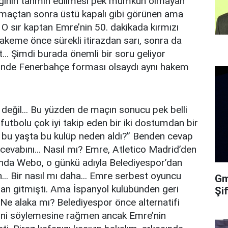
ağının tahmin edilmesi pek mümkün olmayan
 maçtan sonra üstü kapalı gibi görünen ama
i. O sır kaptan Emre’nin 50. dakikada kırmızı
Hakeme önce sürekli itirazdan sarı, sonra da
t... Şimdi burada önemli bir soru geliyor
inde Fenerbahçe forması olsaydı aynı hakem
eğil... Bu yüzden de maçın sonucu pek belli
futbolu çok iyi takip eden bir iki dostumdan bir
yi bu yaşta bu kulüp neden aldı?” Benden cevap
evabını... Nasıl mı? Emre, Atletico Madrid’den
nda Webo, o günkü adıyla Belediyespor’dan
.. Bir nasıl mı daha... Emre serbest oyuncu
Gma
an gitmişti. Ama İspanyol kulübünden geri
Şi
e alaka mı? Belediyespor önce alternatifi
ni söylemesine rağmen ancak Emre’nin