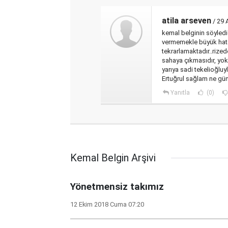
atila arseven
/ 29 
kemal belginin söyledi
vermemekle büyük hata 
tekrarlamaktadır..rized
sahaya çıkmasıdır, yokm
yarıya sadi tekelioğlu
Ertuğrul sağlam ne gün
Yanıtla
(0)
Kemal Belgin Arşivi
Yönetmensiz takımız
12 Ekim 2018 Cuma 07:20