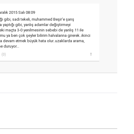
Aralık 2015 Salı 08:09
ği gibi, sadi tekeli, muhammed Beşir'e şanş
yaptığı gibi, yanlış adamlar değiştirmeyi
eki maçta 3-0 yenilmesinin sebebi de yanlış 11 ile
u ya ben çok şeyler bilirim halvalarına girerek..ikinci
yla devam etmek büyük hata olur..uzaklarda arama,
e duruyor...
(0)