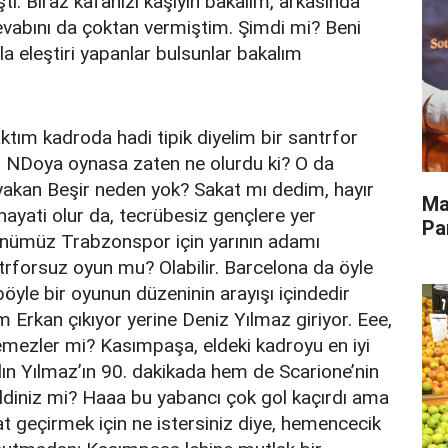
şti. Biraz kafanızı kaşıyın bakalım, arkasında
vabını da çoktan vermiştim. Şimdi mi? Beni
la eleştiri yapanlar bulsunlar bakalım
tım kadroda hadi tipik diyelim bir santrfor
. NDoya oynasa zaten ne olurdu ki? O da
yakan Beşir neden yok? Sakat mı dedim, hayır
Ma
ayati olur da, tecrübesiz gençlere yer
Pa
ünümüz Trabzonspor için yarının adamı
rforsuz oyun mu? Olabilir. Barcelona da öyle
böyle bir oyunun düzeninin arayışı içindedir
m Erkan çıkıyor yerine Deniz Yılmaz giriyor. Eee,
emezler mi? Kasımpaşa, eldeki kadroyu en iyi
ın Yılmaz’ın 90. dakikada hem de Scarione’nin
ildiniz mi? Haaa bu yabancı çok gol kaçırdı ama
t geçirmek için ne istersiniz diye, hemencecik