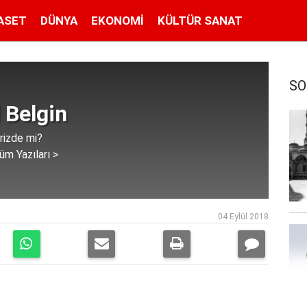
ASET
DÜNYA
EKONOMI
KÜLTÜR SANAT
SO
 Belgin
rizde mi?
üm Yazıları >
04 Eylül 2018