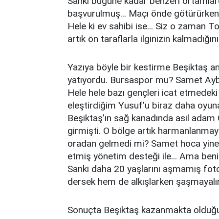
Sanki bugüne kadar benzeri ortamlar
başvurulmuş... Maçı önde götürürken r
Hele ki ev sahibi ise... Siz o zaman T
artık ön taraflarla ilginizin kalmadığın
Yazıya böyle bir kestirme Beşiktaş ana
yatıyordu. Bursaspor mu? Samet Aybab
Hele hele bazı gençleri icat etmedek
eleştirdiğim Yusuf’u biraz daha oyu
Beşiktaş’ın sağ kanadında asil adam
girmişti. O bölge artık harmanlanmaya
oradan gelmedi mi? Samet hoca yine t
etmiş yönetim desteği ile... Ama beni
Sanki daha 20 yaşlarını aşmamış fot
dersek hem de alkışlarken şaşmayal
Sonuçta Beşiktaş kazanmakta olduğu 