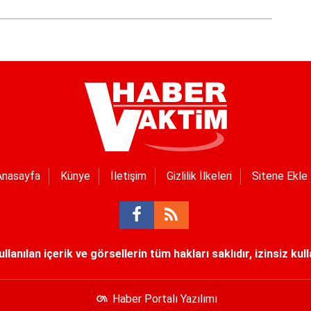
Anasayfa
Künye
İletişim
Gizlilik İlkeleri
Sitene Ekle
lanılan içerik ve görsellerin tüm hakları saklıdır, izinsiz kul
Haber Portalı Yazılımı