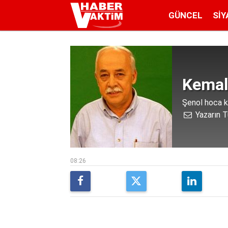
GÜNCEL
SIY
Kemal
Şenol hoca k
Yazarın T
08:26