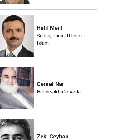
Halil
Mert
Sudan, Turan, İttihad-ı
İslam
Cemal
Nar
Habervaktim’e Veda
Zeki
Ceyhan