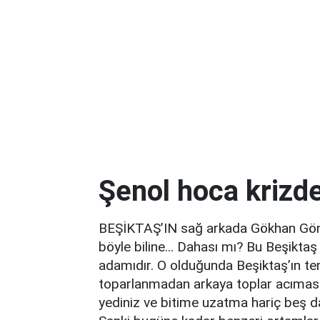
Şenol hoca krizd
BEŞİKTAŞ’IN sağ arkada Gökhan Gön
böyle biline... Dahası mı? Bu Beşiktaş
adamıdır. O olduğunda Beşiktaş’ın tem
toparlanmadan arkaya toplar acımasızc
yediniz ve bitime uzatma hariç beş da