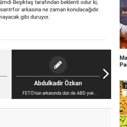
Şimdi Beşiktaş tarafından beklenti odur ki,
n santrfor arkasına ne zaman konulacağıdır.
mayacak gibi duruyor.
Ma
Pa
Abdulkadir Özkan
FETÖ’nün arkasında dün de ABD yok
muydu?