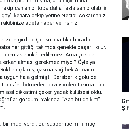
da maç kurtarmış da, onun için buna
akip canlanıp, topa daha fazla sahip olabilir.
olgay’ı kenara çekip yerine Necip’i sokarsanız
ı rakibinize adeta haber verirsiniz.
lizi ile girdim. Çünkü ana fikir burada
a her gittiği takımda genelde başarılı olur.
i hüneri asla inkâr edilemez. Ama çok da
na erken alması gerekmez miydi? Öyle ya
 Gökhan çıkmış, çakma sağ bek Adriano
 uygun hale gelmişti. Beraberlik golü de
ransfer bitmeden bazı isimleri takıma dâhil
m asıl dikkatimi çeken yedek kulübesi oldu.
oğraflar gördüm. Yakında, “Aaa bu da kim”
Gma
ım.
Şi
bir maçı verdi. Bursaspor ise milli maç