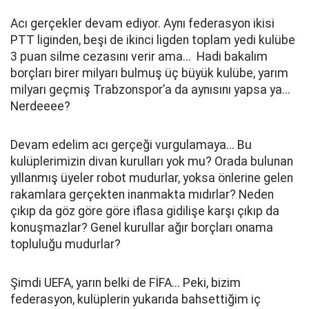
Acı gerçekler devam ediyor. Aynı federasyon ikisi
PTT liginden, beşi de ikinci ligden toplam yedi kulübe
3 puan silme cezasını verir ama... Hadi bakalım
borçları birer milyarı bulmuş üç büyük kulübe, yarım
milyarı geçmiş Trabzonspor’a da aynısını yapsa ya...
Nerdeeee?
Devam edelim acı gerçeği vurgulamaya... Bu
kulüplerimizin divan kurulları yok mu? Orada bulunan
yıllanmış üyeler robot mudurlar, yoksa önlerine gelen
rakamlara gerçekten inanmakta mıdırlar? Neden
çıkıp da göz göre göre iflasa gidilişe karşı çıkıp da
konuşmazlar? Genel kurullar ağır borçları onama
topluluğu mudurlar?
Şimdi UEFA, yarın belki de FİFA... Peki, bizim
federasyon, kulüplerin yukarıda bahsettiğim iç