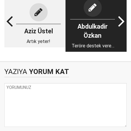
Abdulkadir
Aziz Üstel
Özkan
Artık yeter!
Teröre destek veren
devlet(ler) terörist
değil mi?
YAZIYA
YORUM KAT