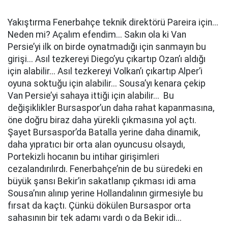
Yakıştırma Fenerbahçe teknik direktörü Pareira için...
Neden mi? Açalım efendim... Sakın ola ki Van
Persie’yi ilk on birde oynatmadığı için sanmayın bu
girişi... Asıl tezkereyi Diego’yu çıkartıp Ozan’ı aldığı
için alabilir... Asıl tezkereyi Volkan’ı çıkartıp Alper’i
oyuna soktuğu için alabilir... Sousa’yı kenara çekip
Van Persie’yi sahaya ittiği için alabilir... Bu
değişiklikler Bursaspor’un daha rahat kapanmasına,
öne doğru biraz daha yürekli çıkmasına yol açtı.
Şayet Bursaspor’da Batalla yerine daha dinamik,
daha yıpratıcı bir orta alan oyuncusu olsaydı,
Portekizli hocanın bu intihar girişimleri
cezalandırılırdı. Fenerbahçe’nin de bu süredeki en
büyük şansı Bekir’in sakatlanıp çıkması idi ama
Sousa’nın alınıp yerine Hollandalının girmesiyle bu
fırsat da kaçtı. Çünkü dökülen Bursaspor orta
sahasının bir tek adamı vardı o da Bekir idi...