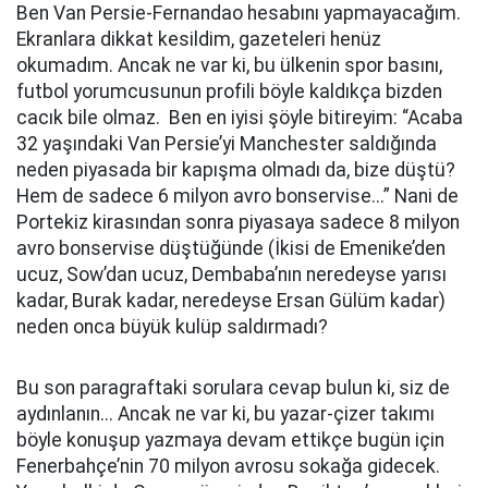
Ben Van Persie-Fernandao hesabını yapmayacağım.
Ekranlara dikkat kesildim, gazeteleri henüz
okumadım. Ancak ne var ki, bu ülkenin spor basını,
futbol yorumcusunun profili böyle kaldıkça bizden
cacık bile olmaz. Ben en iyisi şöyle bitireyim: “Acaba
32 yaşındaki Van Persie’yi Manchester saldığında
neden piyasada bir kapışma olmadı da, bize düştü?
Hem de sadece 6 milyon avro bonservise...” Nani de
Portekiz kirasından sonra piyasaya sadece 8 milyon
avro bonservise düştüğünde (İkisi de Emenike’den
ucuz, Sow’dan ucuz, Dembaba’nın neredeyse yarısı
kadar, Burak kadar, neredeyse Ersan Gülüm kadar)
neden onca büyük kulüp saldırmadı?
Bu son paragraftaki sorulara cevap bulun ki, siz de
aydınlanın... Ancak ne var ki, bu yazar-çizer takımı
böyle konuşup yazmaya devam ettikçe bugün için
Fenerbahçe’nin 70 milyon avrosu sokağa gidecek.