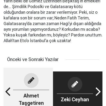
Yarın belki de Gomez üzerinden Beşiktaş’ın emekleri
de... Şimdilik Podoslki ve Galatasaray kötü
olduğundan oralara bir zarar verilemiyor. Peki, siz o
kafalara son bir sorum var; Neden Fatih Terim,
Galatasaray’da zaman zaman Hagi’yi dışarı aldığında
aynı yorumları yapmıyordunuz? Korkudan mı acaba?
Yoksa kuşak farkından mı, böyleyiz? Pardon unuttum.
Allah’tan Eto’o İstanbul’a çok uzakta!
Önceki ve Sonraki Yazılar
Ahmet
Zeki Ceyhan
Taşgetiren