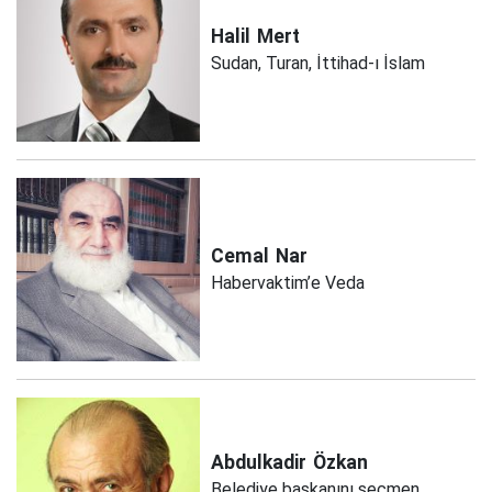
Halil
Mert
Sudan, Turan, İttihad-ı İslam
Cemal
Nar
Habervaktim’e Veda
Abdulkadir
Özkan
Belediye başkanını seçmen