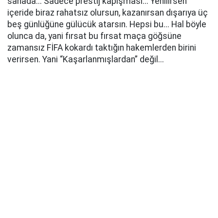
sahada... Sadece prestij kapışması... Yenilirsen
içeride biraz rahatsız olursun, kazanırsan dışarıya üç
beş günlüğüne gülücük atarsın. Hepsi bu... Hal böyle
olunca da, yani fırsat bu fırsat maça göğsüne
zamansız FİFA kokardı taktığın hakemlerden birini
verirsen. Yani “Kaşarlanmışlardan” değil...