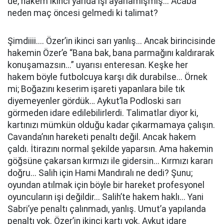
de, hakem ikinci yarıda işi ayarlamışmış... Acaba
neden maç öncesi gelmedi ki talimat?
Şimdiiii.... Özer’in ikinci sarı yanlış... Ancak birincisinde
hakemin Özer’e “Bana bak, bana parmağını kaldırarak
konuşamazsın...” uyarısı enteresan. Keşke her
hakem böyle futbolcuya karşı dik durabilse... Örnek
mi; Boğazını keserim işareti yapanlara bile tık
diyemeyenler gördük… Aykut’la Podloski sarı
görmeden idare edilebilirlerdi. Talimatlar diyor ki,
kartınızı mümkün olduğu kadar çıkarmamaya çalışın.
Cavanda’nın hareketi penaltı değil. Ancak hakem
çaldı. İtirazını normal şekilde yaparsın. Ama hakemin
göğsüne çakarsan kırmızı ile gidersin... Kırmızı kararı
doğru... Salih için Hami Mandıralı ne dedi? Şunu;
oyundan atılmak için böyle bir hareket profesyonel
oyuncuların işi değildir... Salih’te hakem haklı... Yani
Sabri’ye penaltı çalınmadı, yanlış. Umut’a yapılanda
penaltı yok. Özer’in ikinci kartı yok. Aykut idare