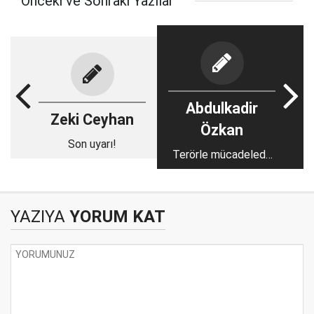
Önceki ve Sonraki Yazılar
Abdulkadir
Zeki Ceyhan
Özkan
Son uyarı!
Terörle mücadelede
toplumun
bilgilendirilmesi!..
YAZIYA
YORUM KAT