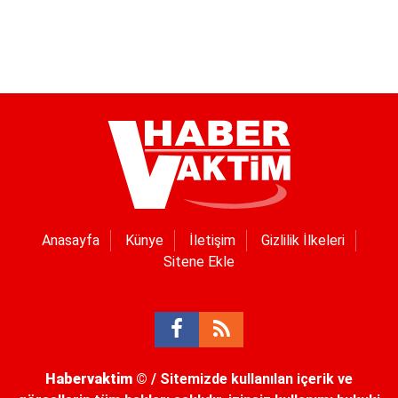
Anasayfa
Künye
İletişim
Gizlilik İlkeleri
Sitene Ekle
Habervaktim
© / Sitemizde kullanılan içerik ve