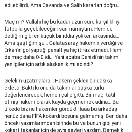
edilebilirdi. Ama Cavanda ve Salih kararları doğru...
Maç mı? Vallahi hiç bu kadar uzun süre karşılıklı iyi
futbolla geçebileceğini sanmamıştım. Hem de
dediğim gibi en küçük bir iddia yokken arkasında...
Ama şaştığım şu... Galatasaray, hakemin verdiği ve
Erkan’ın gol yaptığı penaltıya hiç itiraz etmedi. Hem
de maç daha 0-0 idi... Yani acaba Denizli’nin takımı
yenilgiler için artık alışkanlık mı edindi?
Gelelim uzatmalara... Hakem şeklen bir dakika
ekletti. Baktı ki onu da takımlar başka türlü
değerlendirecek, hemen çalıp gitti. Bir maçı tatil
etmiş hakem olarak kayda geçmemek adına... Bu
ülkede biz ne hakemler gördük! Haaa bu arkadaş
henüz daha FİFA kokardı boşuna gelmemiş. Ben daha
önceki yazımlarımdan birinde bu ve bunun gibi yeni
kokart takanlar için de aynı şeyleri yazdım. Demek ki