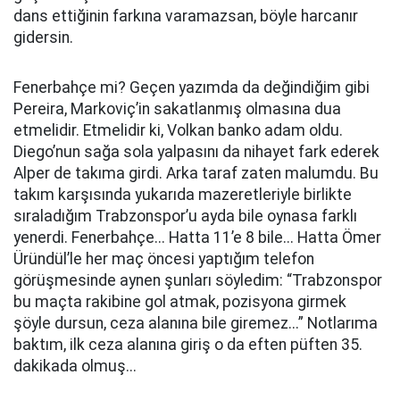
dans ettiğinin farkına varamazsan, böyle harcanır
gidersin.
Fenerbahçe mi? Geçen yazımda da değindiğim gibi
Pereira, Markoviç’in sakatlanmış olmasına dua
etmelidir. Etmelidir ki, Volkan banko adam oldu.
Diego’nun sağa sola yalpasını da nihayet fark ederek
Alper de takıma girdi. Arka taraf zaten malumdu. Bu
takım karşısında yukarıda mazeretleriyle birlikte
sıraladığım Trabzonspor’u ayda bile oynasa farklı
yenerdi. Fenerbahçe... Hatta 11’e 8 bile... Hatta Ömer
Üründül’le her maç öncesi yaptığım telefon
görüşmesinde aynen şunları söyledim: “Trabzonspor
bu maçta rakibine gol atmak, pozisyona girmek
şöyle dursun, ceza alanına bile giremez...” Notlarıma
baktım, ilk ceza alanına giriş o da eften püften 35.
dakikada olmuş...