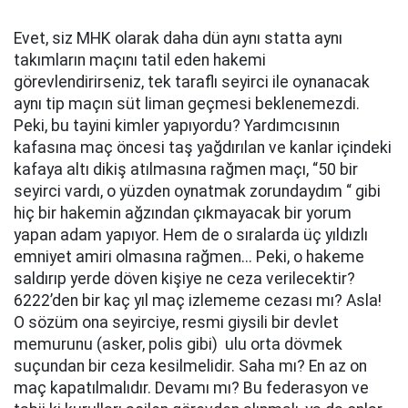
Evet, siz MHK olarak daha dün aynı statta aynı
takımların maçını tatil eden hakemi
görevlendirirseniz, tek taraflı seyirci ile oynanacak
aynı tip maçın süt liman geçmesi beklenemezdi.
Peki, bu tayini kimler yapıyordu? Yardımcısının
kafasına maç öncesi taş yağdırılan ve kanlar içindeki
kafaya altı dikiş atılmasına rağmen maçı, “50 bir
seyirci vardı, o yüzden oynatmak zorundaydım “ gibi
hiç bir hakemin ağzından çıkmayacak bir yorum
yapan adam yapıyor. Hem de o sıralarda üç yıldızlı
emniyet amiri olmasına rağmen... Peki, o hakeme
saldırıp yerde döven kişiye ne ceza verilecektir?
6222’den bir kaç yıl maç izlememe cezası mı? Asla!
O sözüm ona seyirciye, resmi giysili bir devlet
memurunu (asker, polis gibi) ulu orta dövmek
suçundan bir ceza kesilmelidir. Saha mı? En az on
maç kapatılmalıdır. Devamı mı? Bu federasyon ve