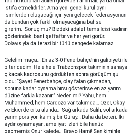
tabii ki kurulları acilen görevden alınmalı, ya da onlar
istifa etmelidirler. Ama yeni genel kurul aynı
isimlerden oluşacağı için yeni gelecek federasyonun
da bundan çok farklı olmayacağına bahse
girerim. Sonuç mu? Bizdeki adalet temsilcisi kadının
gözlerindeki bant şeffaftır ve her yeri görür.
Dolayısıyla da terazi bir türlü dengede kalamaz.
Gelelim maça... En az 3-0 Fenerbahçe’nin galibiyeti ile
biter dedim. Hele hele Trabzonspor takımının sahaya
çıkacak kadrosunu gördükten sonra görüşüm şu
oldu: “Şayet Fenerbahçe, olay falan çıkmadan,
sonuna kadar oynama hırsı gösterirse en az yarım
düzine farkla kazanır.” Neden mi? Yahu, hem
Muhammed, hem Cardozo var takımda... Özer, Okay
ve Ekici de orta alanda... Sağ arkada Salih, sol arkada
yarım porsiyon kalmış bir Güray... Daha da beteri. İki
aydır oynamayan, ameliyat izleri bile henüz
geçmemiş Onur kalede... Bravo Hami! Sen kiminle