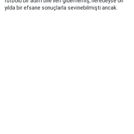
futbolu bir adım bile ileri gidememiş, neredeyse on
yılda bir efsane sonuçlarla sevinebilmişti ancak.