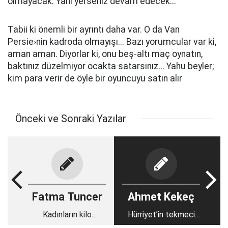
olmayacak. Yani yerseniz devam edecek...
Tabii ki önemli bir ayrıntı daha var. O da Van
Persie›nin kadroda olmayışı... Bazı yorumcular var ki,
aman aman. Diyorlar ki, onu beş-altı maç oynatın,
baktınız düzelmiyor ocakta satarsınız... Yahu beyler;
kim para verir de öyle bir oyuncuyu satın alır
Önceki ve Sonraki Yazılar
Fatma Tuncer
Ahmet Kekeç
Kadınların kilo
Hürriyet’in tekmeci
takıntısı
saldırganına bir çift