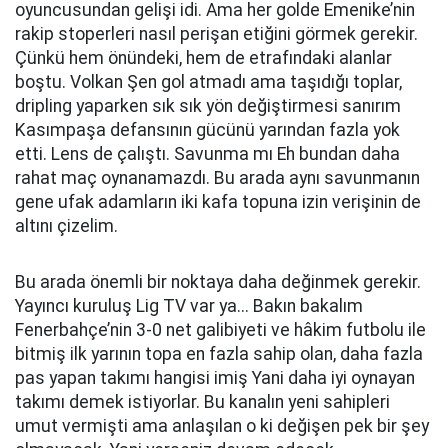
oyuncusundan gelişi idi. Ama her golde Emenike’nin
rakip stoperleri nasıl perişan etiğini görmek gerekir.
Çünkü hem önündeki, hem de etrafındaki alanlar
boştu. Volkan Şen gol atmadı ama taşıdığı toplar,
dripling yaparken sık sık yön değiştirmesi sanırım
Kasımpaşa defansının gücünü yarından fazla yok
etti. Lens de çalıştı. Savunma mı Eh bundan daha
rahat maç oynanamazdı. Bu arada aynı savunmanın
gene ufak adamların iki kafa topuna izin verişinin de
altını çizelim.
Bu arada önemli bir noktaya daha değinmek gerekir.
Yayıncı kuruluş Lig TV var ya... Bakın bakalım
Fenerbahçe’nin 3-0 net galibiyeti ve hâkim futbolu ile
bitmiş ilk yarının topa en fazla sahip olan, daha fazla
pas yapan takımı hangisi imiş Yani daha iyi oynayan
takımı demek istiyorlar. Bu kanalın yeni sahipleri
umut vermişti ama anlaşılan o ki değişen pek bir şey