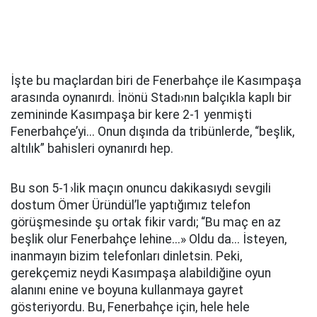
İşte bu maçlardan biri de Fenerbahçe ile Kasımpaşa
arasında oynanırdı. İnönü Stadı›nın balçıkla kaplı bir
zemininde Kasımpaşa bir kere 2-1 yenmişti
Fenerbahçe’yi... Onun dışında da tribünlerde, “beşlik,
altılık” bahisleri oynanırdı hep.
Bu son 5-1›lik maçın onuncu dakikasıydı sevgili
dostum Ömer Üründül’le yaptığımız telefon
görüşmesinde şu ortak fikir vardı; “Bu maç en az
beşlik olur Fenerbahçe lehine...» Oldu da... İsteyen,
inanmayın bizim telefonları dinletsin. Peki,
gerekçemiz neydi Kasımpaşa alabildiğine oyun
alanını enine ve boyuna kullanmaya gayret
gösteriyordu. Bu, Fenerbahçe için, hele hele