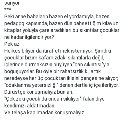
sarıyor.
***
Peki anne babaların bazen el yordamıyla, bazen
pedagog kapısında, bazen dün bahsettiğim kılavuz
kitaplar yoluyla çare aradıkları bu sıkıntılar çocukları
ne kadar ilgilendiriyor?
Pek az.
Herkes biliyor da itiraf etmek istemiyor: Şimdiki
çocuklar bizim kafamızdaki sıkıntılarla değil,
içlerinde durmaksızın büyüyen "can sıkıntısı"yla
boğuşuyorlar. Bu öyle bir rahatsızlık ki, artık
neredeyse her üç çocuktan ikisini pençesine alıyor;
"odaklanma yetersizliği" denen dertle iç içe ilerliyor.
Dürüstçe konuşmalıyız bunları...
"Çok zeki çocuk da ondan sıkılıyor" falan diye
kendimizi aldatmadan...
Ve telaşa kapılmadan konuşmalıyız.