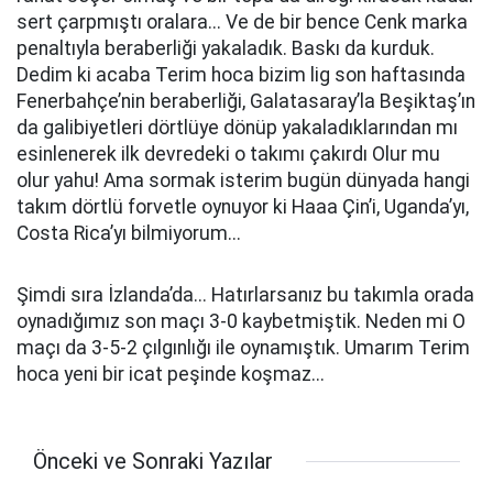
sert çarpmıştı oralara... Ve de bir bence Cenk marka
penaltıyla beraberliği yakaladık. Baskı da kurduk.
Dedim ki acaba Terim hoca bizim lig son haftasında
Fenerbahçe’nin beraberliği, Galatasaray’la Beşiktaş’ın
da galibiyetleri dörtlüye dönüp yakaladıklarından mı
esinlenerek ilk devredeki o takımı çakırdı Olur mu
olur yahu! Ama sormak isterim bugün dünyada hangi
takım dörtlü forvetle oynuyor ki Haaa Çin’i, Uganda’yı,
Costa Rica’yı bilmiyorum...
Şimdi sıra İzlanda’da... Hatırlarsanız bu takımla orada
oynadığımız son maçı 3-0 kaybetmiştik. Neden mi O
maçı da 3-5-2 çılgınlığı ile oynamıştık. Umarım Terim
hoca yeni bir icat peşinde koşmaz...
Önceki ve Sonraki Yazılar