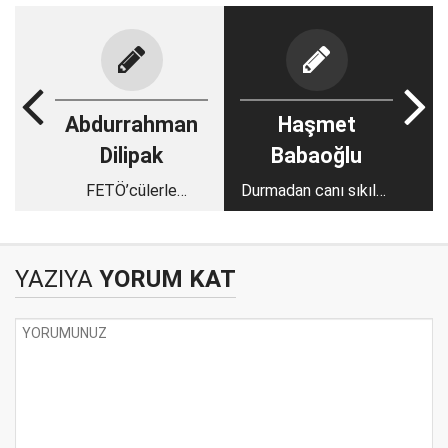
Abdurrahman
Haşmet
Dilipak
Babaoğlu
FETÖ’cülerle
Durmadan canı sıkılan
mücadelede bir başka
çocuklar!
handikap!
YAZIYA
YORUM KAT