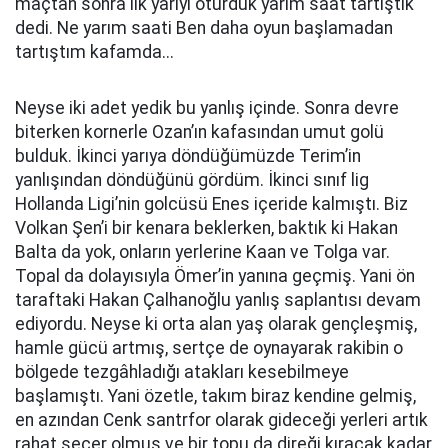
maçtan sonra ilk yarıyı oturduk yarım saat tartıştık
dedi. Ne yarım saati Ben daha oyun başlamadan
tartıştım kafamda...
Neyse iki adet yedik bu yanlış içinde. Sonra devre
biterken kornerle Ozan’ın kafasından umut golü
bulduk. İkinci yarıya döndüğümüzde Terim’in
yanlışından döndüğünü gördüm. İkinci sınıf lig
Hollanda Ligi’nin golcüsü Enes içeride kalmıştı. Biz
Volkan Şen’i bir kenara beklerken, baktık ki Hakan
Balta da yok, onların yerlerine Kaan ve Tolga var.
Topal da dolayısıyla Ömer’in yanına geçmiş. Yani ön
taraftaki Hakan Çalhanoğlu yanlış saplantısı devam
ediyordu. Neyse ki orta alan yaş olarak gençleşmiş,
hamle gücü artmış, sertçe de oynayarak rakibin o
bölgede tezgâhladığı atakları kesebilmeye
başlamıştı. Yani özetle, takım biraz kendine gelmiş,
en azından Cenk santrfor olarak gideceği yerleri artık
rahat seçer olmuş ve bir topu da direği kıracak kadar