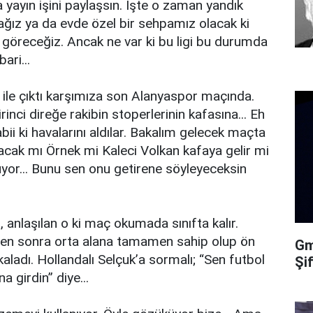
ma yayın işini paylaşsın. İşte o zaman yandık
ağız ya da evde özel bir sehpamız olacak ki
 göreceğiz. Ancak ne var ki bu ligi bu durumda
bari...
 ile çıktı karşımıza son Alanyaspor maçında.
ci direğe rakibin stoperlerinin kafasına... Eh
i ki havalarını aldılar. Bakalım gelecek maçta
acak mı Örnek mi Kaleci Volkan kafaya gelir mi
uyor... Bunu sen onu getirene söyleyeceksin
i, anlaşılan o ki maç okumada sınıfta kalır.
kten sonra orta alana tamamen sahip olup ön
Gma
aladı. Hollandalı Selçuk’a sormalı; “Sen futbol
Şi
 girdin” diye...