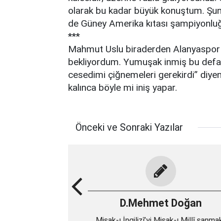
olarak bu kadar büyük konuştum. Şun
de Güney Amerika kıtası şampiyonluğ
***
Mahmut Uslu biraderden Alanyaspor 
bekliyordum. Yumuşak inmiş bu defa..
cesedimi çiğnemeleri gerekirdi” diyen
kalınca böyle mi iniş yapar.
Önceki ve Sonraki Yazılar
D.Mehmet Doğan
Misak-ı İngilizî’yi Misak-ı Millî sanma