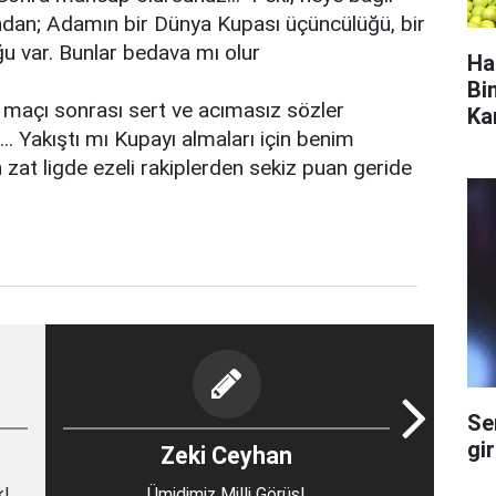
dan; Adamın bir Dünya Kupası üçüncülüğü, bir
u var. Bunlar bedava mı olur
Ha
Bi
maçı sonrası sert ve acımasız sözler
Ka
. Yakıştı mı Kupayı almaları için benim
 zat ligde ezeli rakiplerden sekiz puan geride
Se
gi
Zeki Ceyhan
k!
Ümidimiz Milli Görüş!