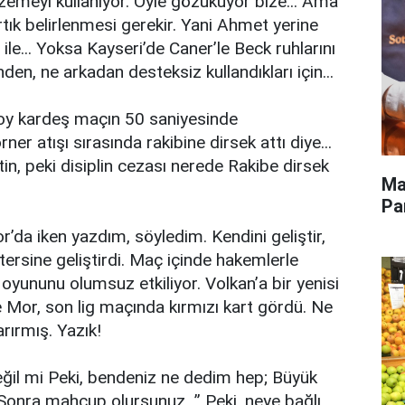
lzemeyi kullanıyor. Öyle gözüküyor bize... Ama
tık belirlenmesi gerekir. Yani Ahmet yerine
le... Yoksa Kayseri’de Caner’le Beck ruhlarını
en, ne arkadan desteksiz kullandıkları için...
soy kardeş maçın 50 saniyesinde
er atışı sırasında rakibine dirsek attı diye...
tin, peki disiplin cezası nerede Rakibe dirsek
Ma
Pa
r’da iken yazdım, söyledim. Kendini geliştir,
 tersine geliştirdi. Maç içinde hakemlerle
yununu olumsuz etkiliyor. Volkan’a bir yenisi
re Mor, son lig maçında kırmızı kart gördü. Ne
rırmış. Yazık!
eğil mi Peki, bendeniz ne dedim hep; Büyük
 Sonra mahcup olursunuz...” Peki, neye bağlı