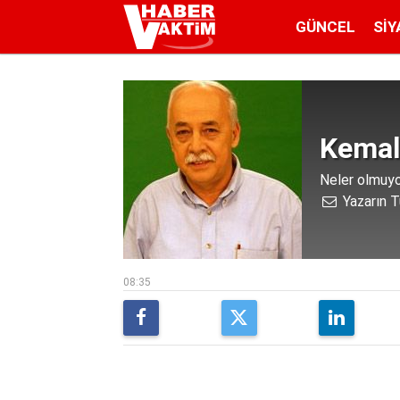
GÜNCEL
SIY
Kemal
Neler olmuyo
Yazarın T
08:35