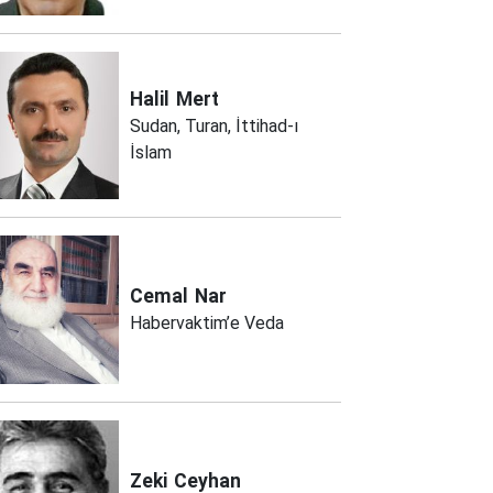
Halil
Mert
Sudan, Turan, İttihad-ı
İslam
Cemal
Nar
Habervaktim’e Veda
Zeki
Ceyhan