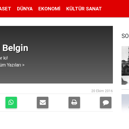
ASET
DÜNYA
EKONOMI
KÜLTÜR SANAT
SO
 Belgin
r ki!
üm Yazıları >
20 Ekim 2016