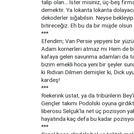
talip olan... İster misiniz, üç-beş fir
demektir. Ya lokanta lokanta dolayac
dekoderler sığabilsin. Neyse bekleyip
bitireceğiz. Eh bu da bir müjde olsun 
***
Efendim; Van Persie yepyeni bir yüzü
Adam kornerleri atmaz mı Hem de birin
kafaya gelen savunma adamları da tabi
bizim emekli hoca yeni bir şeyler sun
ki Rıdvan Dilmen demişler ki, Dick uy
kardeş!
***
Riekerink üstat, ya da tribünlerin Bey’
Gençler takımı Podolski oyuna girdi
liberosu Selçuk’la net üç pozisyon yak
hayatında kaç defa bu kadar pozisyona
***