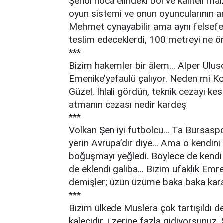
Şenol hoca elindeki bol ve kaliteli ma
oyun sistemi ve onun oyuncularının ar
Mehmet oynayabilir ama aynı felsefe i
teslim edeceklerdi, 100 metreyi ne önd
***
Bizim hakemler bir âlem... Alper Ulu
Emenike’yefaulü çalıyor. Neden mi Korn
Güzel. İhlali gördün, teknik cezayı kes
atmanın cezası nedir kardeş
***
Volkan Şen iyi futbolcu... Ta Bursaspo
yerin Avrupa’dır diye... Ama o kendini
boğuşmayı yeğledi. Böylece de kendi o
de eklendi galiba... Bizim ufaklık Em
demişler; üzün üzüme baka baka kara
***
Bizim ülkede Muslera çok tartışıldı d
kalecidir, üzerine fazla gidiyorsunuz.