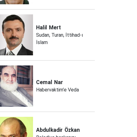
Halil
Mert
Sudan, Turan, İttihad-ı
İslam
Cemal
Nar
Habervaktim’e Veda
Abdulkadir
Özkan