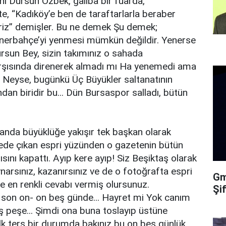
ı Dursun Özbek, galiba bir fuarda,
e, “Kadıköy’e ben de taraftarlarla beraber
iriz” demişler. Bu ne demek Şu demek;
Fenerbahçe’yi yenmesi mümkün değildir. Yenerse
Dursun Bey, sizin takımınız o sahada
rşısında direnerek almadı mı Ha yenemedi ama
i. Neyse, bugünkü Üç Büyükler saltanatının
ndan biridir bu... Dün Bursaspor salladı, bütün
 anda büyüklüğe yakışır tek başkan olarak
tede çıkan espri yüzünden o gazetenin bütün
ısını kapattı. Ayıp kere ayıp! Siz Beşiktaş olarak
ynarsınız, kazanırsınız ve de o fotoğrafta espri
Gma
e en renkli cevabı vermiş olursunuz.
Şi
 son on- on beş günde... Hayret mi Yok canım
 peş peşe... Şimdi ona buna toslayıp üstüne
lk ters bir durumda bakınız bu on beş günlük