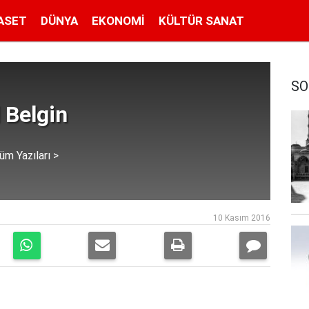
ASET
DÜNYA
EKONOMI
KÜLTÜR SANAT
SO
 Belgin
üm Yazıları >
10 Kasım 2016