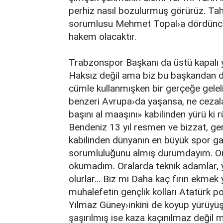
perhiz nasıl bozulurmuş görürüz. Tah
sorumlusu Mehmet Topal›a dördüncü 
hakem olacaktır.
Trabzonspor Başkanı da üstü kapalı 
Haksız değil ama biz bu başkandan da
cümle kullanmışken bir gerçeğe geleli
benzeri Avrupa›da yaşansa, ne cezala
başını al maaşını» kabilinden yürü ki
Bendeniz 13 yıl resmen ve bizzat, ger
kabilinden dünyanın en büyük spor gaz
sorumluluğunu almış durumdayım. Ora
okumadım. Oralarda teknik adamlar, 
olurlar... Biz mi Daha kaç fırın ekm
muhalefetin gençlik kolları Atatürk 
Yılmaz Güney›inkini de koyup yürüyüş 
şaşırılmış ise kaza kaçınılmaz değil m