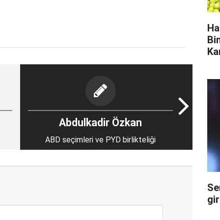
Ha
Bi
Ka
Abdulkadir Özkan
ABD seçimleri ve PYD birlikteliği
Se
gi