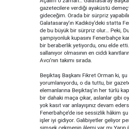
Açalım o zaman... Galatasaray Başkan
gazetecilere verdiği ayaküstü demeçt
gideceğim. Orada bir sürpriz yapabil
Galatasaray’ın Kadıköy’deki statta 
de bu büyük bir sürpriz olur... Peki, 
şampiyonluk kupasını Fenerbahçe ka
bir beraberlik yetiyordu, onu elde ett
sallanıyor olmasının en ciddi kanıtları
Avcı’nın takımı sırada.
Beşiktaş Başkanı Fikret Orman ki, şu
yorumlanıyordu, o da tuttu, bir gaze
elemanlarına Beşiktaş’ın her türlü kap
bir dahaki maça çıkar, aslanlar gibi o
yok kasıt var anlayışınız devam eders
Fenerbahçe’de ise sessizlik hâkim şu
işler iyi gidiyor. Galibiyetler geliyor
şimşek çekmenin âlemi var mı Yarın i