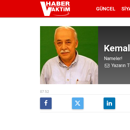
GÜNCEL
SIY
Kemal
Nameler!
Yazarın T
07:52