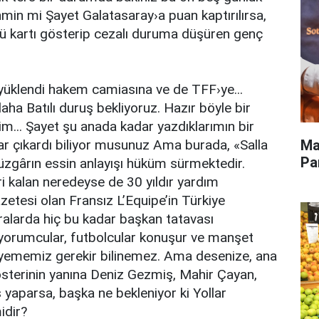
min mi Şayet Galatasaray›a puan kaptırılırsa,
kartı gösterip cezalı duruma düşüren genç
yüklendi hakem camiasına ve de TFF›ye...
ha Batılı duruş bekliyoruz. Hazır böyle bir
m... Şayet şu anada kadar yazdıklarımın bir
Ma
r çıkardı biliyor musunuz Ama burada, «Salla
Pa
 rüzgârın essin anlayışı hüküm sürmektedir.
i kalan neredeyse de 30 yıldır yardım
etesi olan Fransız L’Equipe’in Türkiye
larda hiç bu kadar başkan tatavası
yorumcular, futbolcular konuşur ve manşet
ek yememiz gerekir bilinemez. Ama desenize, ana
posterinin yanına Deniz Gezmiş, Mahir Çayan,
yaparsa, başka ne bekleniyor ki Yollar
idir?