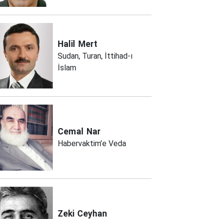
Halil
Mert
Sudan, Turan, İttihad-ı
İslam
Cemal
Nar
Habervaktim’e Veda
Zeki
Ceyhan