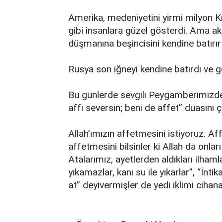
Amerika, medeniyetini yirmi milyon Kız
gibi insanlara güzel gösterdi. Ama 
düşmanına beşincisini kendine batırır
Rusya son iğneyi kendine batırdı ve g
Bu günlerde sevgili Peygamberimizden
affı seversin; beni de affet” duasını 
Allah’ımızın affetmesini istiyoruz. Aff
affetmesini bilsinler ki Allah da onları
Atalarımız, ayetlerden aldıkları ilham
yıkamazlar, kanı su ile yıkarlar”, “İnt
at” deyivermişler de yedi iklimi cihan