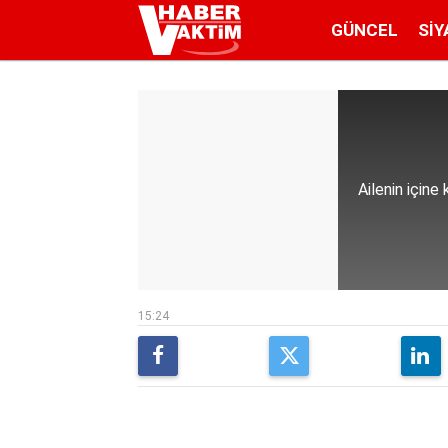
GÜNCEL
SIY
Ailenin içine
15:24