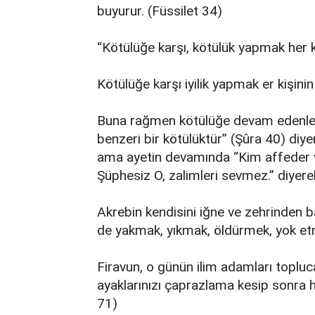
buyurur. (Füssilet 34)
“Kötülüğe karşı, kötülük yapmak her ki
Kötülüğe karşı iyilik yapmak er kişinin 
Buna rağmen kötülüğe devam edenler o
benzeri bir kötülüktür” (Şûra 40) diy
ama ayetin devamında “Kim affeder ve
Şüphesiz O, zalimleri sevmez.” diyere
Akrebin kendisini iğne ve zehrinden ba
de yakmak, yıkmak, öldürmek, yok et
Firavun, o günün ilim adamları topluca 
ayaklarınızı çaprazlama kesip sonra 
71)