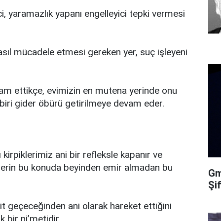
ici, yaramazlık yapanı engelleyici tepki vermesi
 asıl mücadele etmesi gereken yer, suç işleyeni
am ettikçe, evimizin en mutena yerinde onu
n biri gider öbürü getirilmeye devam eder.
irpiklerimiz ani bir refleksle kapanır ve
klerin bu konuda beyinden emir almadan bu
Gma
Şi
t geçeceğinden ani olarak hareket ettiğini
 bir ni’metidir.