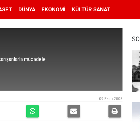
ASET
DÜNYA
EKONOMI
KÜLTÜR SANAT
SO
 karışanlarla mücadele
09 Ekim 2008