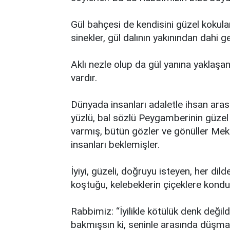
Gül bahçesi de kendisini güzel kokul
sinekler, gül dalının yakınından dahi 
Aklı nezle olup da gül yanına yaklaşan
vardır.
Dünyada insanları adaletle ihsan ara
yüzlü, bal sözlü Peygamberinin güzel 
varmış, bütün gözler ve gönüller Me
insanları beklemişler.
İyiyi, güzeli, doğruyu isteyen, her dild
koştuğu, kelebeklerin çiçeklere kondu
Rabbimiz: “İyilikle kötülük denk değild
bakmışsın ki, seninle arasında düşmanl