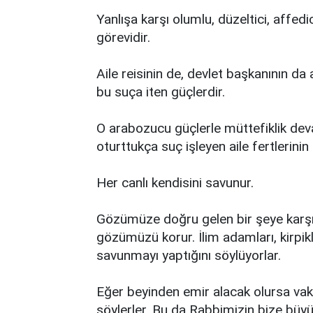
Yanlışa karşı olumlu, düzeltici, affed
görevidir.
Aile reisinin de, devlet başkanının da
bu suça iten güçlerdir.
O arabozucu güçlerle müttefiklik dev
oturttukça suç işleyen aile fertlerini
Her canlı kendisini savunur.
Gözümüze doğru gelen bir şeye karşı k
gözümüzü korur. İlim adamları, kirpi
savunmayı yaptığını söylüyorlar.
Eğer beyinden emir alacak olursa vaki
söylerler. Bu da Rabbimizin bize büyük