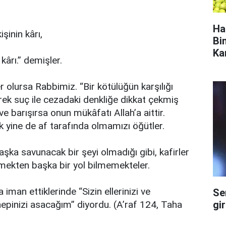
Ha
şinin kârı,
Bi
Ka
kârı.” demişler.
lursa Rabbimiz. “Bir kötülüğün karşılığı
erek suç ile cezadaki denkliğe dikkat çekmiş
 barışırsa onun mükâfatı Allah’a aittir.
k yine de af tarafında olmamızı öğütler.
şka savunacak bir şeyi olmadığı gibi, kafirler
mekten başka bir yol bilmemekteler.
iman ettiklerinde “Sizin ellerinizi ve
Se
gi
hepinizi asacağım” diyordu. (A’raf 124, Taha