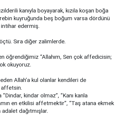
ılderili kanıyla boyayarak, kızıla koşan boğa
akrebin kuyruğunda beş boğum varsa dördünü
 intihar edermiş.
öçtü. Sıra diğer zalimlerde.
 öğrendiğimiz “Allahım, Sen çok affedicisin;
çok okuyoruz.
eden Allah’a kul olanlar kendileri de
 affetsin.
la “Dindar, kindar olmaz”, “Kanı kanla
ikamın en etkilisi affetmektir”, “Taş atana ekmek
a adalet dağıtmışlar.