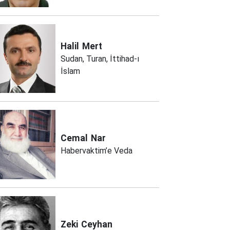
Halil
Mert
Sudan, Turan, İttihad-ı
İslam
Cemal
Nar
Habervaktim’e Veda
Zeki
Ceyhan