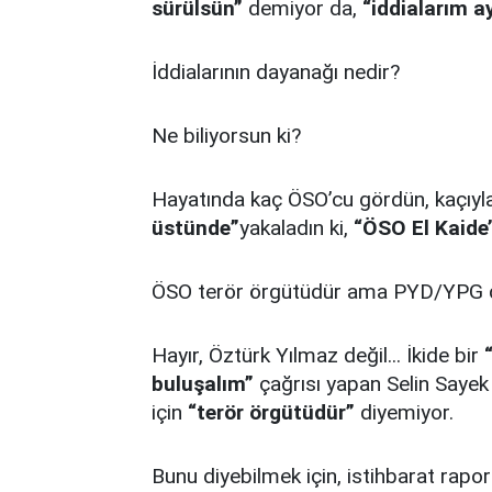
sürülsün”
demiyor da,
“iddialarım a
İddialarının dayanağı nedir?
Ne biliyorsun ki?
Hayatında kaç ÖSO’cu gördün, kaçıy
üstünde”
yakaladın ki,
“ÖSO El Kaide’
ÖSO terör örgütüdür ama PYD/YPG de
Hayır, Öztürk Yılmaz değil... İkide bir
buluşalım”
çağrısı yapan Selin Saye
için
“terör örgütüdür”
diyemiyor.
Bunu diyebilmek için, istihbarat rapor