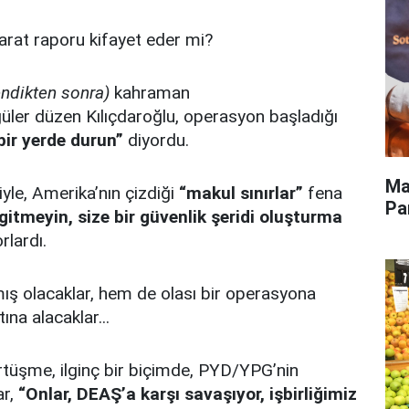
barat raporu kifayet eder mi?
endikten sonra)
kahraman
üler düzen Kılıçdaroğlu, operasyon başladığı
 bir yerde durun”
diyordu.
Ma
iyle, Amerika’nın çizdiği
“makul sınırlar”
fena
Pa
 gitmeyin, size bir güvenlik şeridi oluşturma
rlardı.
mış olacaklar, hem de olası bir operasyona
tına alacaklar...
örtüşme, ilginç bir biçimde, PYD/YPG’nin
ar,
“Onlar, DEAŞ’a karşı savaşıyor, işbirliğimiz