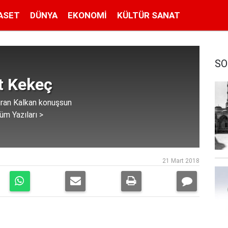
ASET
DÜNYA
EKONOMI
KÜLTÜR SANAT
SO
 Kekeç
uran Kalkan konuşsun
üm Yazıları >
21 Mart 2018