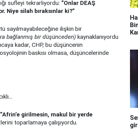
ığı sufleyi tekrarlıyordu:
“Onlar DEAŞ
r. Niye silah bıraksınlar ki?”
Ha
Bi
 sayılmayabileceğine ilişkin bir
Ka
ara bağlanmış bir düşünceden)
kaynaklanıyordu
ıncaya kadar, CHP, bu düşüncenin
osyolojinin baskısı olmasa, düşüncelerinde
klı...
“Afrin’e girilmesin, makul bir yerde
Se
lerini toparlamaya çalışıyordu.
gi