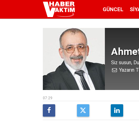
GÜNCEL
SIY
Ahmet
Siz susun, D
Yazarın T
07:29