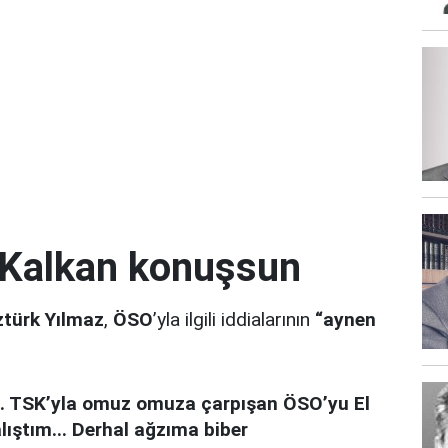
 Kalkan konuşsun
türk Yılmaz
,
ÖSO
’yla ilgili iddialarının
“aynen
... TSK’yla omuz omuza çarpışan ÖSO’yu El
ıştım... Derhal ağzıma biber