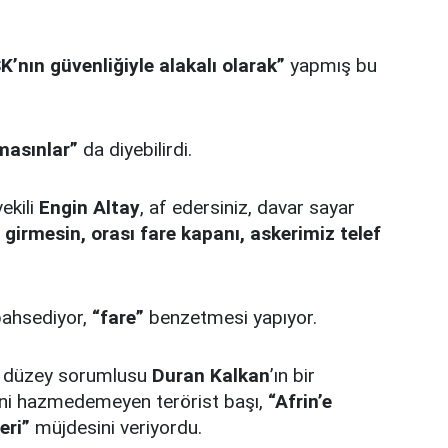
nın güvenliğiyle alakalı olarak”
yapmış bu
masınlar”
da diyebilirdi.
ekili
Engin Altay
, af edersiniz, davar sayar
girmesin, orası fare kapanı, askerimiz telef
bahsediyor,
“fare”
benzetmesi yapıyor.
t düzey sorumlusu
Duran Kalkan
’ın bir
isini hazmedemeyen terörist başı,
“Afrin’e
eri”
müjdesini veriyordu.