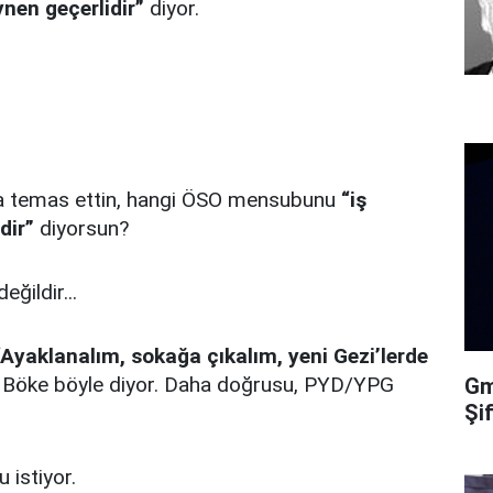
ynen geçerlidir”
diyor.
la temas ettin, hangi ÖSO mensubunu
“iş
dir”
diyorsun?
ğildir...
“Ayaklanalım, sokağa çıkalım, yeni Gezi’lerde
k Böke böyle diyor. Daha doğrusu, PYD/YPG
Gma
Şi
u istiyor.