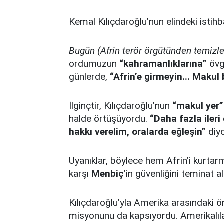
Kemal Kılıçdaroğlu’nun elindeki istih
Bugün (Afrin terör örgütünden temizl
ordumuzun
“kahramanlıklarına”
övg
günlerde,
“Afrin’e girmeyin... Makul
İlginçtir, Kılıçdaroğlu’nun
“makul yer”
halde örtüşüyordu.
“Daha fazla ileri
hakkı verelim, oralarda eğleşin”
diyo
Uyanıklar, böylece hem Afrin’i kurtar
karşı
Menbiç
’in güvenliğini teminat al
Kılıçdaroğlu’yla Amerika arasındaki 
misyonunu da kapsıyordu. Amerikalıl