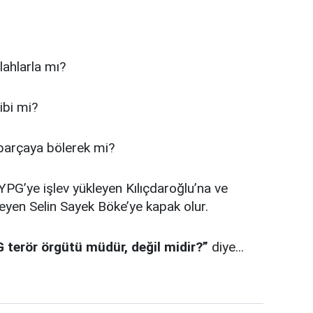
ilahlarla mı?
gibi mi?
ç parçaya bölerek mi?
YPG’ye işlev yükleyen Kılıçdaroğlu’na ve
eyen Selin Sayek Böke’ye kapak olur.
 terör örgütü müdür, değil midir?”
diye...