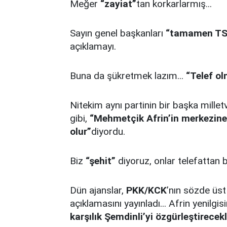
Meğer
“zayiat”
tan korkarlarmış...
Sayın genel başkanları
“tamamen TSK’
açıklamayı.
Buna da şükretmek lazım...
“Telef ol
Nitekim aynı partinin bir başka milletv
gibi,
“Mehmetçik Afrin’in merkezine 
olur”
diyordu.
Biz
“şehit”
diyoruz, onlar telefattan 
Dün ajanslar,
PKK/KCK
’nın sözde üs
açıklamasını yayınladı... Afrin yenilg
karşılık Şemdinli’yi özgürleştirecekl