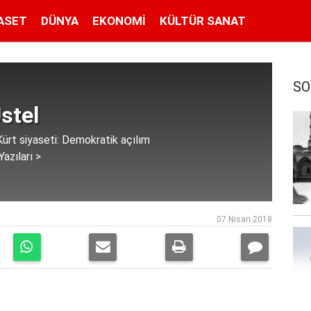
ASET
DÜNYA
EKONOMI
KÜLTÜR SANAT
SO
stel
Kürt siyaseti: Demokratik açılım
azıları >
07 Nisan 2018