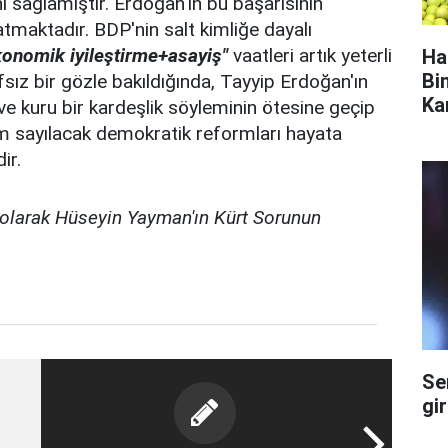
nı sağlamıştır. Erdoğan'ın bu başarısının
tmaktadır. BDP'nin salt kimliğe dayalı
konomik iyileştirme+asayiş"
vaatleri artık yeterli
Ha
Bi
ız bir gözle bakıldığında, Tayyip Erdoğan'ın
Ka
i ve kuru bir kardeşlik söyleminin ötesine geçip
im sayılacak demokratik reformları hayata
dir.
bı olarak Hüseyin Yayman'ın Kürt Sorunun
Se
gi