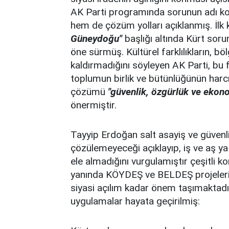
AK Parti programında sorunun adı ko
hem de çözüm yolları açıklanmış. İlk 
Güneydoğu"
başlığı altında Kürt soru
öne sürmüş. Kültürel farklılıkların, bö
kaldırmadığını söyleyen AK Parti, bu fa
toplumun birlik ve bütünlüğünün harc
çözümü
"güvenlik, özgürlük ve ekon
önermiştir.
Tayyip Erdoğan salt asayiş ve güvenli
çözülemeyeceği açıklayıp, iş ve aş ya
ele almadığını vurgulamıştır çeşitli 
yanında KÖYDEŞ ve BELDEŞ projeleri
siyasi açılım kadar önem taşımaktad
uygulamalar hayata geçirilmiş: