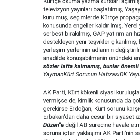
Kürtçe okuma yazma kursları açılmış,
televizyon yayınları başlatılmış, Yaşa
kurulmuş, seçimlerde Kürtçe propaga
konusunda engeller kaldırılmış, Yerel 
serbest bırakılmış, GAP yatırımları hız
destekleyen yeni teşvikler çıkarılmış, b
yerleşim yerlerinin adlarının değişti
anadilde konuşabilmenin önündeki eng
sözler lafta kalmamış, bunlar önemli 
YaymanKürt Sorunun HafızasıDK Yayın
AK Parti, Kürt kökenli siyasi kuruluşla
vermişse de, kimlik konusunda da çok
gerekirse Erdoğan, Kürt sorunu karş
Erbakan'dan daha cesur bir siyaset izl
Düzen"
e
değil AB sürecine havale etme
soruna içten yaklaşımı AK Parti'nin sa