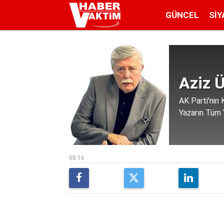
GÜNCEL
SIY
Aziz Ü
AK Parti'nin 
Yazarın Tüm Y
08:16