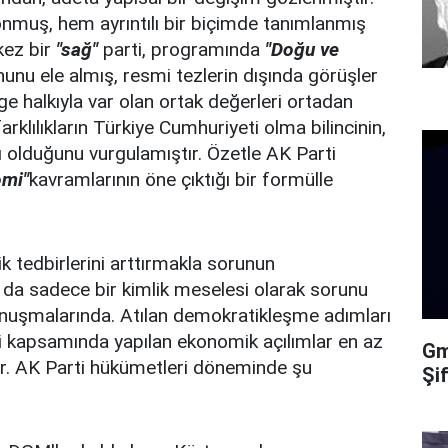
nmuş, hem ayrıntılı bir biçimde tanımlanmış
kez bir
"sağ"
parti, programında
"Doğu ve
nunu ele almış, resmi tezlerin dışında görüşler
lge halkıyla var olan ortak değerleri ortadan
rklılıkların Türkiye Cumhuriyeti olma bilincinin,
ı olduğunu vurgulamıştır. Özetle AK Parti
omi"
kavramlarının öne çıktığı bir formülle
k tedbirlerini arttırmakla sorunun
 da sadece bir kimlik meselesi olarak sorunu
konuşmalarında. Atılan demokratikleşme adımları
 kapsamında yapılan ekonomik açılımlar en az
Gma
ır. AK Parti hükümetleri döneminde şu
Şi