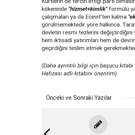
Kürtlerin de tercih ettiği parti olması
kökeninde
"hizmet+kimlik"
formülü ya
çalışmaları ya da Ecevit'ten kalma
"e
görülmemektedir yöre halkınca. Tarafs
devletin resmi tezlerini değiştirdiğin
hem iktisadi yatırımları hem de devr
geçirdiğini teslim etmek gerekmekte
(Daha ayrıntılı bilgi için başucu kita
Hafızası adlı kitabını öneririm)
Önceki ve Sonraki Yazılar