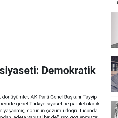
 siyaseti: Demokratik
itik dönüşümler, AK Parti Genel Başkanı Tayyip
mde genel Türkiye siyasetine paralel olarak
er yaşanmış, sorunun çözümü doğrultusunda
sından, adeta yapısal bir değişim gözlenmiştir.