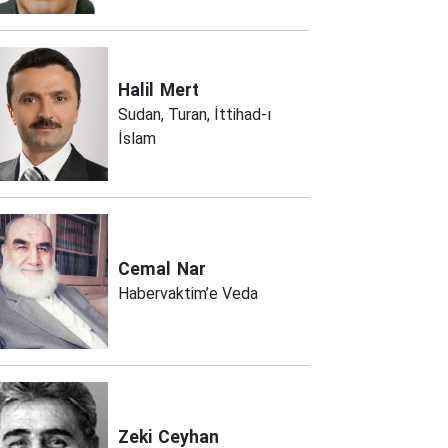
Halil
Mert
Sudan, Turan, İttihad-ı
İslam
Cemal
Nar
Habervaktim’e Veda
Zeki
Ceyhan