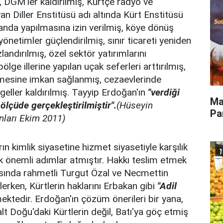
 DGM'ler kaldırılmış, Kürtçe radyo ve
yan Diller Enstitüsü adı altında Kürt Enstitüsü
nda yapılmasına izin verilmiş, köye dönüş
yönetimler güçlendirilmiş, sınır ticareti yeniden
landırılmış, özel sektör yatırımlarını
ölge illerine yapılan uçak seferleri arttırılmış,
rilmesine imkan sağlanmış, cezaevlerinde
eller kaldırılmış. Tayyip Erdoğan'ın
"verdiği
Ma
ölçüde gerçekleştirilmiştir".
(Hüseyin
Pa
ları Ekim 2011)
rın kimlik siyasetine hizmet siyasetiyle karşılık
 önemli adımlar atmıştır. Hakkı teslim etmek
ısında rahmetli Turgut Özal ve Necmettin
erken, Kürtlerin haklarını Erbakan gibi
"Adil
ktedir. Erdoğan'ın çözüm önerileri bir yana,
lt Doğu'daki Kürtlerin değil, Batı'ya göç etmiş