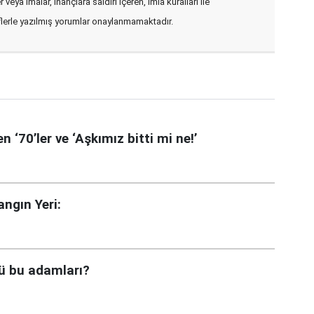
veya imalar, inançlara saldırı içeren, imla kuralları ile
flerle yazılmış yorumlar onaylanmamaktadır.
70’ler ve ‘Aşkımız bitti mi ne!’
ngın Yeri:
ü bu adamları?