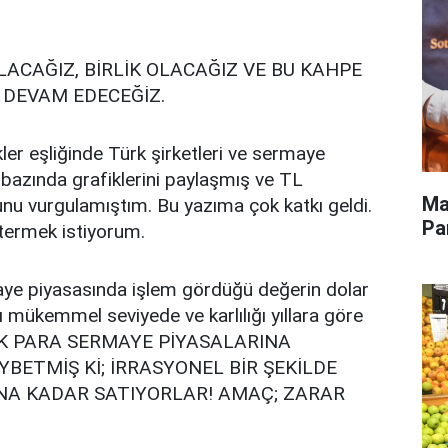
OLACAĞIZ, BİRLİK OLACAĞIZ VE BU KAHPE
 DEVAM EDECEĞİZ.
kler eşliğinde Türk şirketleri ve sermaye
” bazında grafiklerini paylaşmış ve TL
Ma
nu vurgulamıştım. Bu yazıma çok katkı geldi.
Pa
stermek istiyorum.
ye piyasasında işlem gördüğü değerin dolar
ı mükemmel seviyede ve karlılığı yıllara göre
 TÜRK PARA SERMAYE PİYASALARINA
BETMİŞ Kİ; İRRASYONEL BİR ŞEKİLDE
TINA KADAR SATIYORLAR! AMAÇ; ZARAR