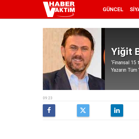
GÜNCEL
SIY
Yiğit 
‘Finansal 15
Yazarın Tüm Y
09:23