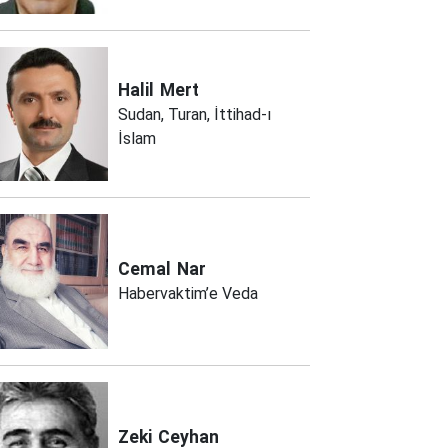
Halil
Mert
Sudan, Turan, İttihad-ı
İslam
Cemal
Nar
Habervaktim’e Veda
Zeki
Ceyhan