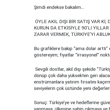
Şimdi endekse bakalım...
ÖYLE AKIL DIŞI BİR SATIŞ VAR Kİ
KURUN DA ETKİSİYLE 90’LI YILLA
ZARAR VERMEK, TÜRKİYE’Yİ ABLU
Bu grafiklere bakıp “ama dolar arttı”
göstereyim; fiyatlar “irrasyonel” nok
Sevgili dostlar, akıl dışı şekide “Türk
dönüp çok daha yüksekten geri alaca
enstrümanlara yatırım fırsatını kaçır
seviyelerin çok üstünde yeni değerler
Sonuç: Türkiye’ye ve hedeflerine güv
yapmaya, ülkesine sahip çıkmaya ve b