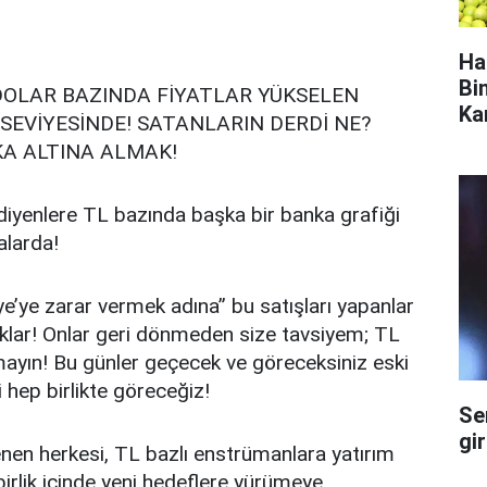
Ha
Bi
; DOLAR BAZINDA FİYATLAR YÜKSELEN
Ka
R SEVİYESİNDE! SATANLARIN DERDİ NE?
KA ALTINA ALMAK!
 diyenlere TL bazında başka bir banka grafiği
talarda!
iye’ye zarar vermek adına” bu satışları yapanlar
klar! Onlar geri dönmeden size tavsiyem; TL
mayın! Bu günler geçecek ve göreceksiniz eski
i hep birlikte göreceğiz!
Se
gi
enen herkesi, TL bazlı enstrümanlara yatırım
irlik içinde yeni hedeflere yürümeye