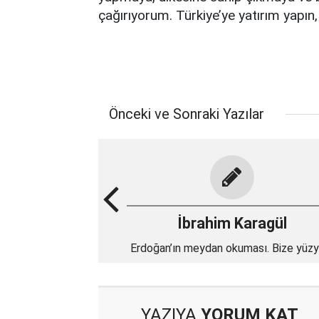
çağırıyorum. Türkiye’ye yatırım yapı
Önceki ve Sonraki Yazılar
İbrahim Karagül
Erdoğan’ın meydan okuması. Bize yüzyı
cesareti lazım...
YAZIYA
YORUM KAT