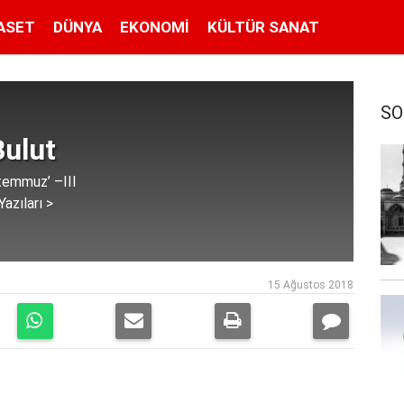
ASET
DÜNYA
EKONOMI
KÜLTÜR SANAT
SO
Bulut
 temmuz’ –III
azıları >
15 Ağustos 2018