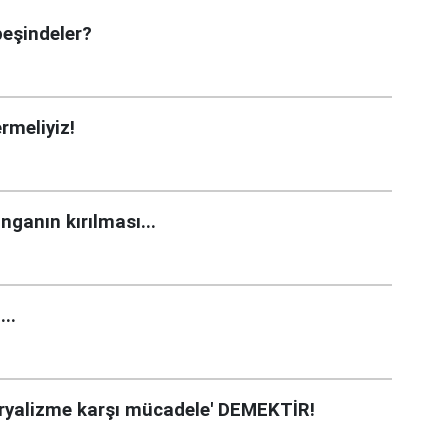
peşindeler?
rmeliyiz!
anganın kırılması...
..
ryalizme karşı mücadele' DEMEKTİR!