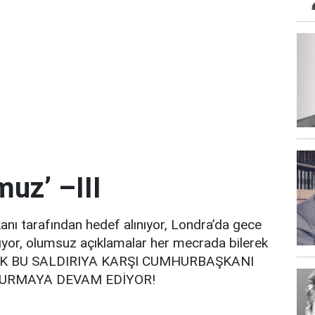
uz’ –III
anı tarafından hedef alınıyor, Londra’da gece
ılıyor, olumsuz açıklamalar her mecrada bilerek
REK BU SALDIRIYA KARŞI CUMHURBAŞKANI
 DURMAYA DEVAM EDİYOR!