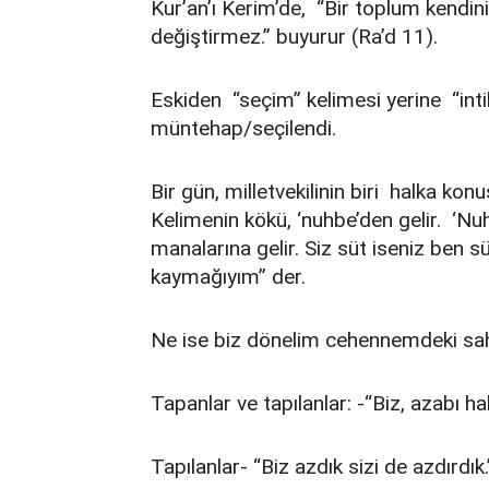
Kur’an’ı Kerim’de, “Bir toplum kendi
değiştirmez.” buyurur (Ra’d 11).
Eskiden “seçim” kelimesi yerine “inti
müntehap/seçilendi.
Bir gün, milletvekilinin biri halka k
Kelimenin kökü, ‘nuhbe’den gelir. ‘N
manalarına gelir. Siz süt iseniz ben 
kaymağıyım” der.
Ne ise biz dönelim cehennemdeki sa
Tapanlar ve tapılanlar: -“Biz, azabı hak
Tapılanlar- “Biz azdık sizi de azdırdık.