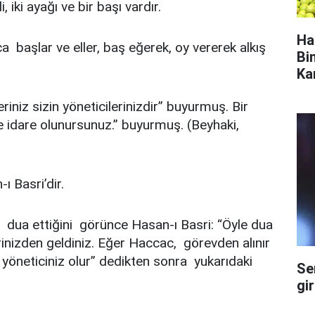
i, iki ayağı ve bir başı vardır.
Ha
ca başlar ve eller, baş eğerek, oy vererek alkış
Bi
Ka
riniz sizin yöneticilerinizdir” buyurmuş. Bir
e idare olunursunuz.” buyurmuş. (Beyhaki,
ı Basri’dir.
 dua ettiğini görünce Hasan-ı Basri: “Öyle dua
birinizden geldiniz. Eğer Haccac, görevden alınır
yöneticiniz olur” dedikten sonra yukarıdaki
Se
gi