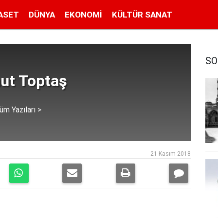
ASET
DÜNYA
EKONOMI
KÜLTÜR SANAT
SO
t Toptaş
üm Yazıları >
21 Kasım 2018