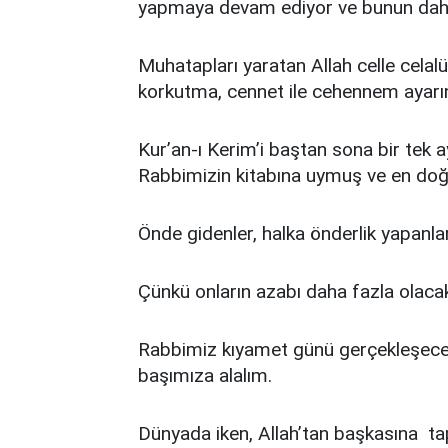
yapmaya devam ediyor ve bunun daha 
Muhatapları yaratan Allah celle celalüh
korkutma, cennet ile cehennem ayarını e
Kur’an-ı Kerim’i baştan sona bir tek 
Rabbimizin kitabına uymuş ve en doğ
Önde gidenler, halka önderlik yapanlar 
Çünkü onların azabı daha fazla olacak
Rabbimiz kıyamet günü gerçekleşecek 
başımıza alalım.
Dünyada iken, Allah’tan başkasına ta