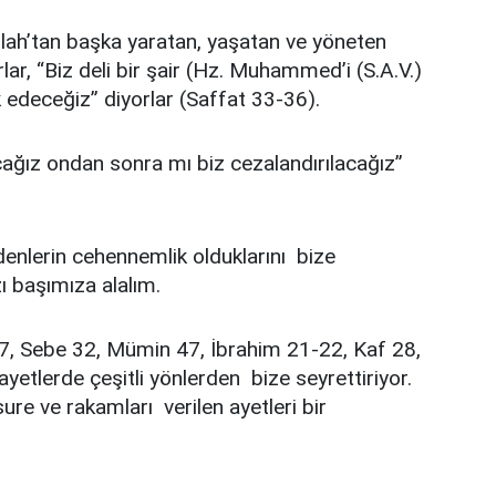
 “Allah’tan başka yaratan, yaşatan ve yöneten
lar, “Biz deli bir şair (Hz. Muhammed’i (S.A.V.)
rk edeceğiz” diyorlar (Saffat 33-36).
ağız ondan sonra mı biz cezalandırılacağız”
denlerin cehennemlik olduklarını bize
ı başımıza alalım.
, Sebe 32, Mümin 47, İbrahim 21-22, Kaf 28,
etlerde çeşitli yönlerden bize seyrettiriyor.
ure ve rakamları verilen ayetleri bir