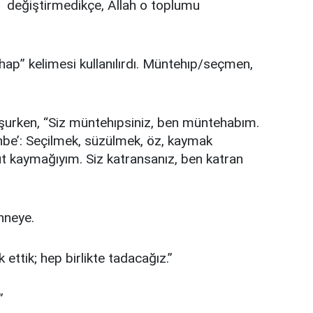
ni değiştirmedikçe, Allah o toplumu
hap” kelimesi kullanılırdı. Müntehıp/seçmen,
onuşurken, “Siz müntehıpsiniz, ben müntehabım.
uhbe’: Seçilmek, süzülmek, öz, kaymak
süt kaymağıyım. Siz katransanız, ben katran
hneye.
 ettik; hep birlikte tadacağız.”
”