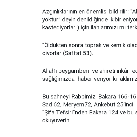
Azgınlıklarının en önemlisi bildirilir:
yoktur” deyin denildiğinde kibirleniyor
kastediyorlar ) için ilahlarımızı mı te
“Öldükten sonra toprak ve kemik olac
diyorlar (Saffat 53).
Allah’ı peygamberi ve ahireti inkâr e
sağlığımızda haber veriyor ki aklımız
Bu sahneyi Rabbimiz, Bakara 166-167
Sad 62, Meryem72, Ankebut 25’inci ay
“Şifa Tefsiri”nden Bakara 124 ve bu s
okuyuverin.