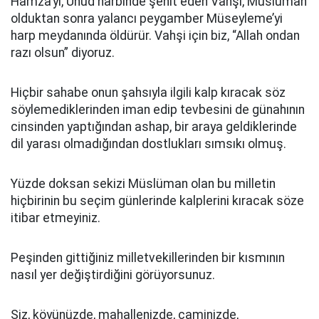
Hamza’yı, Uhud harbinde şehit eden Vahşi, Müslüman
olduktan sonra yalancı peygamber Müseyleme’yi
harp meydanında öldürür. Vahşi için biz, “Allah ondan
razı olsun” diyoruz.
Hiçbir sahabe onun şahsıyla ilgili kalp kıracak söz
söylemediklerinden iman edip tevbesini de günahının
cinsinden yaptığından ashap, bir araya geldiklerinde
dil yarası olmadığından dostlukları sımsıkı olmuş.
Yüzde doksan sekizi Müslüman olan bu milletin
hiçbirinin bu seçim günlerinde kalplerini kıracak söze
itibar etmeyiniz.
Peşinden gittiğiniz milletvekillerinden bir kısmının
nasıl yer değiştirdiğini görüyorsunuz.
Siz, köyünüzde, mahallenizde, caminizde,