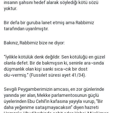
insanın şahsını hedef alarak söylediği kötü sözü
yoktur.
Bir defa bir guruba lanet etmiş ama Rabbimiz
tarafından uyarılmıştır.
Bakınız, Rabbimiz bize ne diyor:
“İyilikle kötülük denk değildir. Sen kötülüğü en güzel
olanla defet. Bir de bakmışsın ki, seninle ara¬sında
düşmanlık olan kişi sanki sıca¬cık bir dost
olu¬vermiş.” (Fussılet süresi ayet 41/34).
Sevgili Peygamberimizin amcası, en zor günlerinde
yanında yer alan, Mekke parlamentosunun güçlü
üyelerinden Ebu Cehil’in kafasına yayıyla vurup, “Bir
daha yeğenime sataşmayacaksın” diyen hazreti