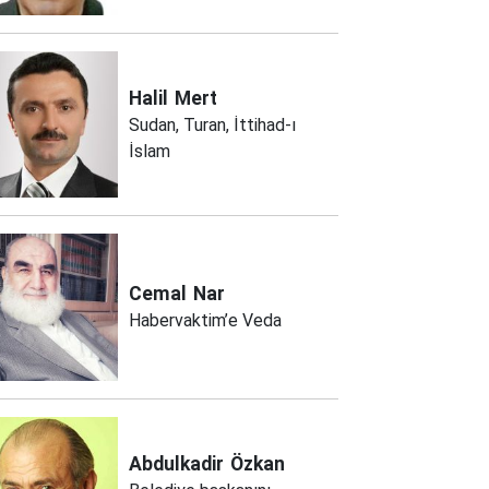
Halil
Mert
Sudan, Turan, İttihad-ı
İslam
Cemal
Nar
Habervaktim’e Veda
Abdulkadir
Özkan