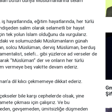
alan bütün dünya Müslümanlarına selam
 iş hayatlarında, eğitim hayatlarında, her türlü
 endişeden salim olarak selametli bir hayat
için tek yolun İslam olduğunu da vurgularız.
zdaki ve solumuzdaki Müslümanların günah
an, solcu Müslüman, derviş Müslüman, berduş
damentalist, selefi… gibi yüzlerce ad verseler de
olarak “Müslüman” der ve onların her türlü
lam vermeye beş vakitte devam ederiz.
üman’a dil kılıcı çekmemeye dikkat ederiz.
Gma
Şi
 çekseler bile karşı cephelerde olsak, yine
mete çıkması için çalışırız. Ve bu
tmeden, gevşemeden, ümitsizliğe düşmeden