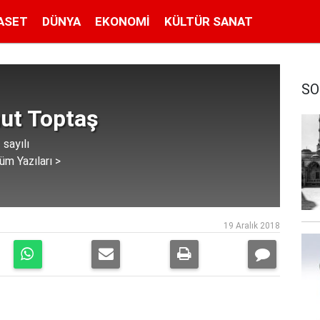
ASET
DÜNYA
EKONOMI
KÜLTÜR SANAT
SO
t Toptaş
 sayılı
üm Yazıları >
19 Aralık 2018