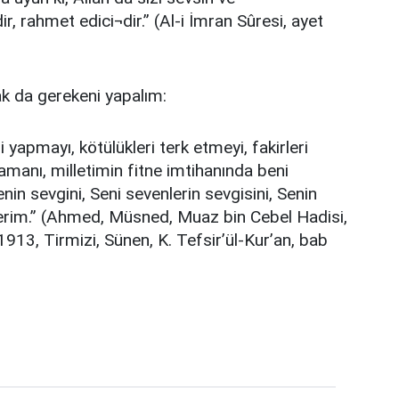
ir, rahmet edici¬dir.” (Al-i İmran Sûresi, ayet
ak da gerekeni yapalım:
i yapmayı, kötülükleri terk etmeyi, fakirleri
manı, milletimin fitne imtihanında beni
in sevgini, Seni sevenlerin sevgisini, Senin
sterim.” (Ahmed, Müsned, Muaz bin Cebel Hadisi,
13, Tirmizi, Sünen, K. Tefsir’ül-Kur’an, bab