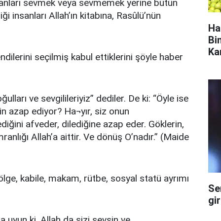
nsanları sevmek veya sevmemek yerine bütün
ği insanları Allah’ın kitabına, Rasûlü’nün
Ha
Bi
Ka
dilerini seçilmiş kabul ettiklerini şöyle haber
ulları ve sevgilileriyiz” dediler. De ki: “Öyle ise
çin azap ediyor? Ha¬yır, siz onun
ediğini afveder, dilediğine azap eder. Göklerin,
mranlığı Allah’a aittir. Ve dönüş O’nadır.” (Maide
 bölge, kabile, makam, rütbe, sosyal statü ayrımı
Se
gi
a uyun ki, Allah da sizi sevsin ve