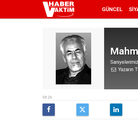
GÜNCEL
SIY
Mahmu
Saniyelerimiz
Yazarın T
08:26