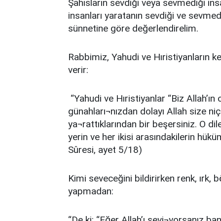
Şahısların sevdiği veya sevmediği i
insanları yaratanın sevdiği ve sevmedi
sünnetine göre değerlendirelim.
Rabbimiz, Yahudi ve Hıristiyanların ken
verir:
“Yahudi ve Hıristiyanlar “Biz Allah’ın oğ
günahları¬nızdan dolayı Allah size ni
ya¬rattıklarından bir beşersiniz. O dil
yerin ve her ikisi arasındakilerin hükü
Sûresi, ayet 5/18)
Kimi seveceğini bildirirken renk, ırk,
yapmadan:
“De ki: “Eğer Allah’ı sevi¬yorsanız ban