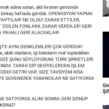
rmek adına satan, aklı hırsının gerisinde
son birkaç haftada gördük. OPERASYON YAPMA
YAPTILAR! NE OLDU! ZARAR ETTİLER,
 EDİLEN FONLARA ZARAR VERDİLER! GERİ
A PAHALI GERİ ALACAKLAR!
İŞTE AYNI DENKLEMLERİ ÇOK GÖRDÜK!
llı olanların, işi bilenlerin mal topladıkları
DEN SİZE ŞUNU SÖYLÜYORUM; TÜRK ŞİRKETLERİ
INDA TARİHİ DİP SEVİYELERDEN İŞLEM
DDİ GETİRİ VAR. SİZE TAVSİYEM KISA
’YE GÜVENEREK YABANCILAR NE SATIYORSA
Gma
Şi
E SATIYORSA ALIN! SONRA GERİ DÖNÜP
SINIZ!