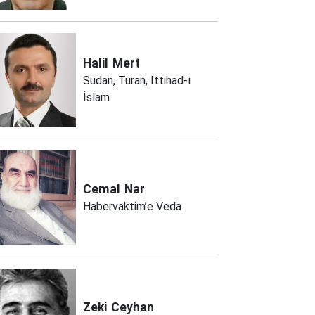
Halil
Mert
Sudan, Turan, İttihad-ı
İslam
Cemal
Nar
Habervaktim’e Veda
Zeki
Ceyhan