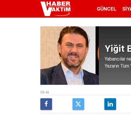
GÜNCEL
SIY
Yiğit 
Yabancılar n
Yazarın Tüm Y
08:46