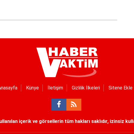
Anasayfa
Künye
İletişim
Gizlilik İlkeleri
Sitene Ekle
lanılan içerik ve görsellerin tüm hakları saklıdır, izinsiz kul