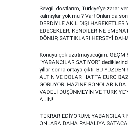
Sevgili dostlarım, Türkiye’ye zarar ve
kalmışlar yok mu ? Var! Onları da 
DERDİYLE AKIL DIŞI HAREKETLER 
EDECEKLER, KENDİLERİNE EMENAT
DÖNÜP, SATTIKLARI HERŞEYİ DAH
Konuyu çok uzatmayacağım. GEÇM
“YABANCILAR SATIYOR” dediklerinde, akı
yıllar sonra ortaya çıktı. BU YÜZ
ALTIN VE DOLAR HATTA EURO BAZ
GÖRÜYOR. HAZİNE BONOLARINDA Cİ
VADELİ DÜŞÜNMEYİN VE TÜRKİYE
ALIN!
TEKRAR EDİYORUM; YABANCILAR N
ONLARA DAHA PAHALIYA SATACAK