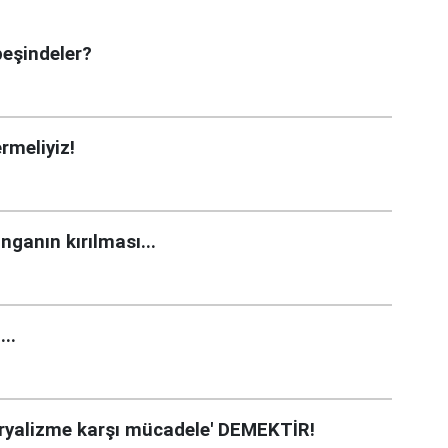
peşindeler?
rmeliyiz!
anganın kırılması...
..
ryalizme karşı mücadele' DEMEKTİR!