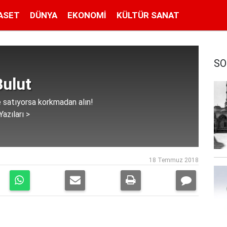
ASET
DÜNYA
EKONOMI
KÜLTÜR SANAT
SO
Bulut
e satıyorsa korkmadan alın!
azıları >
18 Temmuz 2018