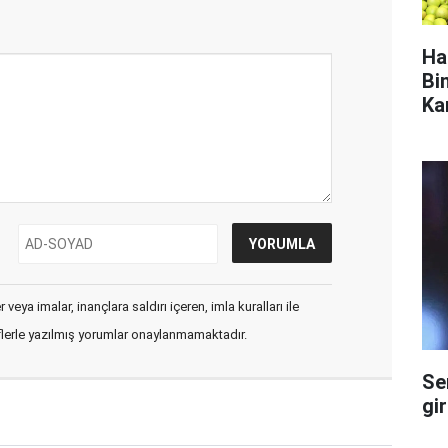
Ha
Bi
Ka
veya imalar, inançlara saldırı içeren, imla kuralları ile
flerle yazılmış yorumlar onaylanmamaktadır.
Se
gi