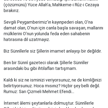
(çözümünü) Yüce Allah'a, Mahkeme-i Rûz-i Cezaya
bırakırız.
Sevgili Peygamberimiz'in kayınpederi olan, O'na
damat olan, O'nun için canla başla savaşan, mallarını
mülklerini O'nun yolunda feda eden sahabenin
hatırasına dil uzatmayız.
Biz Sünnîlerle siz Şiîlerin imamet anlayışı bir değildir.
Ben bir Sünnî gazeteci olarak Şiîlerle Sünnîler
arasındaki bu gibi ihtilafları tartışmam.
Kaldı ki siz ne isminizi veriyorsunuz, ne de kimliğinizi
belirtiyorsunuz. Hoca mısınız? Hiçbir şey belli değil.
Rumuz: Sarı Çizmeli Mehmet Efendi...
İnternet âlemi şeytanlarla dolmuştur. Sünnîlerle