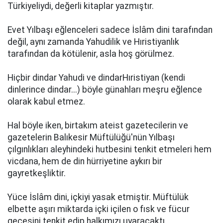
Türkiyeliydi, değerli kitaplar yazmıştır.
Evet Yılbaşı eğlenceleri sadece İslâm dini tarafından
değil, aynı zamanda Yahudilik ve Hıristiyanlık
tarafından da kötülenir, asla hoş görülmez.
Hiçbir dindar Yahudi ve dindarHıristiyan (kendi
dinlerince dindar...) böyle günahları meşru eğlence
olarak kabul etmez.
Hal böyle iken, birtakım ateist gazetecilerin ve
gazetelerin Balıkesir Müftülüğü'nün Yılbaşı
çılgınlıkları aleyhindeki hutbesini tenkit etmeleri hem
vicdana, hem de din hürriyetine aykırı bir
gayretkeşliktir.
Yüce İslâm dini, içkiyi yasak etmiştir. Müftülük
elbette aşırı miktarda içki içilen o fısk ve fücur
gecesini tenkit edip halkımızı uyaracaktı.