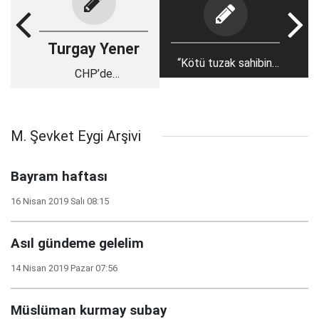
Turgay Yener
“Kötü tuzak sahibini
CHP’de
yakalar”
Ergenekonvari
yapılanma!
M. Şevket Eygi Arşivi
Bayram haftası
16 Nisan 2019 Salı 08:15
Asıl gündeme gelelim
14 Nisan 2019 Pazar 07:56
Müslüman kurmay subay