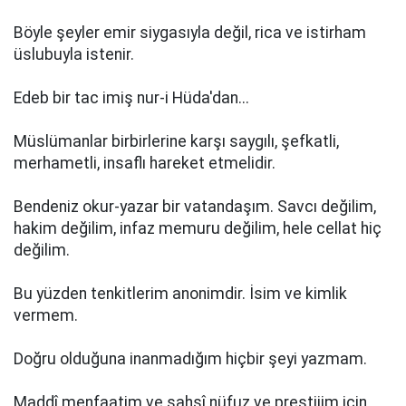
Böyle şeyler emir siygasıyla değil, rica ve istirham
üslubuyla istenir.
Edeb bir tac imiş nur-i Hüda'dan...
Müslümanlar birbirlerine karşı saygılı, şefkatli,
merhametli, insaflı hareket etmelidir.
Bendeniz okur-yazar bir vatandaşım. Savcı değilim,
hakim değilim, infaz memuru değilim, hele cellat hiç
değilim.
Bu yüzden tenkitlerim anonimdir. İsim ve kimlik
vermem.
Doğru olduğuna inanmadığım hiçbir şeyi yazmam.
Maddî menfaatim ve şahsî nüfuz ve prestijim için