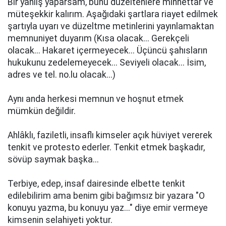
Bir yanlış yaparsam, bunu düzeltenlere minnettar ve
müteşekkir kalırım. Aşağıdaki şartlara riayet edilmek
şartıyla uyarı ve düzeltme metinlerini yayınlamaktan
memnuniyet duyarım (Kısa olacak... Gerekçeli
olacak... Hakaret içermeyecek... Üçüncü şahısların
hukukunu zedelemeyecek... Seviyeli olacak... İsim,
adres ve tel. no.lu olacak...)
Aynı anda herkesi memnun ve hoşnut etmek
mümkün değildir.
Ahlâklı, faziletli, insaflı kimseler açık hüviyet vererek
tenkit ve protesto ederler. Tenkit etmek başkadır,
sövüp saymak başka...
Terbiye, edep, insaf dairesinde elbette tenkit
edilebilirim ama benim gibi bağımsız bir yazara "O
konuyu yazma, bu konuyu yaz..." diye emir vermeye
kimsenin selahiyeti yoktur.