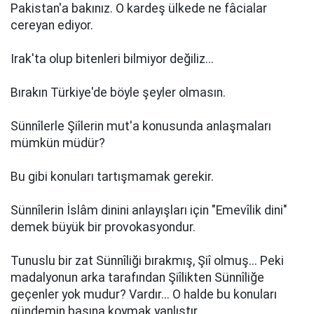
Pakistan'a bakınız. O kardeş ülkede ne fâcialar
cereyan ediyor.
Irak'ta olup bitenleri bilmiyor değiliz...
Bırakın Türkiye'de böyle şeyler olmasın.
Sünnîlerle Şiîlerin mut'a konusunda anlaşmaları
mümkün müdür?
Bu gibi konuları tartışmamak gerekir.
Sünnîlerin İslâm dinini anlayışları için "Emevîlik dini"
demek büyük bir provokasyondur.
Tunuslu bir zat Sünnîliği bırakmış, Şiî olmuş... Peki
madalyonun arka tarafından Şiîlikten Sünnîliğe
geçenler yok mudur? Vardır... O halde bu konuları
gündemin başına koymak yanlıştır.