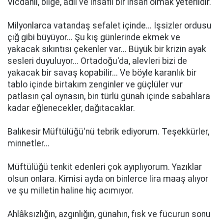
Vicdanlı, bilge, âdil ve insaflı bir insan olmak yeterlidir.
Milyonlarca vatandaş sefalet içinde... İşsizler ordusu
çığ gibi büyüyor... Şu kış günlerinde ekmek ve
yakacak sıkıntısı çekenler var... Büyük bir krizin ayak
sesleri duyuluyor... Ortadoğu'da, alevleri bizi de
yakacak bir savaş kopabilir... Ve böyle karanlık bir
tablo içinde birtakım zenginler ve güçlüler vur
patlasın çal oynasın, bin türlü günah içinde sabahlara
kadar eğlenecekler, dağıtacaklar.
Balıkesir Müftülüğü'nü tebrik ediyorum. Teşekkürler,
minnetler...
Müftülüğü tenkit edenleri çok ayıplıyorum. Yazıklar
olsun onlara. Kimisi ayda on binlerce lira maaş alıyor
ve şu milletin haline hiç acımıyor.
Ahlâksızlığın, azgınlığın, günahın, fısk ve fücurun sonu