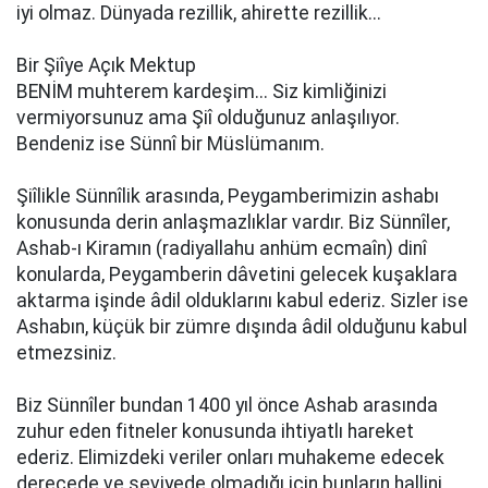
iyi olmaz. Dünyada rezillik, ahirette rezillik...
Bir Şiîye Açık Mektup
BENİM muhterem kardeşim... Siz kimliğinizi
vermiyorsunuz ama Şiî olduğunuz anlaşılıyor.
Bendeniz ise Sünnî bir Müslümanım.
Şiîlikle Sünnîlik arasında, Peygamberimizin ashabı
konusunda derin anlaşmazlıklar vardır. Biz Sünnîler,
Ashab-ı Kiramın (radiyallahu anhüm ecmaîn) dinî
konularda, Peygamberin dâvetini gelecek kuşaklara
aktarma işinde âdil olduklarını kabul ederiz. Sizler ise
Ashabın, küçük bir zümre dışında âdil olduğunu kabul
etmezsiniz.
Biz Sünnîler bundan 1400 yıl önce Ashab arasında
zuhur eden fitneler konusunda ihtiyatlı hareket
ederiz. Elimizdeki veriler onları muhakeme edecek
derecede ve seviyede olmadığı için bunların hallini