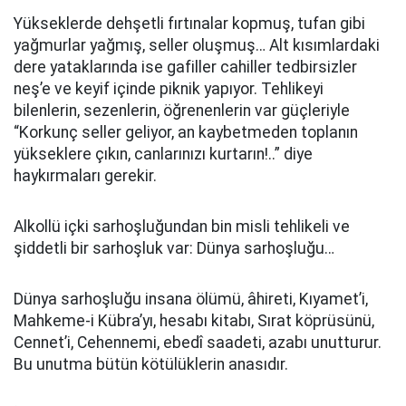
Yükseklerde dehşetli fırtınalar kopmuş, tufan gibi
yağmurlar yağmış, seller oluşmuş… Alt kısımlardaki
dere yataklarında ise gafiller cahiller tedbirsizler
neş’e ve keyif içinde piknik yapıyor. Tehlikeyi
bilenlerin, sezenlerin, öğrenenlerin var güçleriyle
“Korkunç seller geliyor, an kaybetmeden toplanın
yükseklere çıkın, canlarınızı kurtarın!..” diye
haykırmaları gerekir.
Alkollü içki sarhoşluğundan bin misli tehlikeli ve
şiddetli bir sarhoşluk var: Dünya sarhoşluğu…
Dünya sarhoşluğu insana ölümü, âhireti, Kıyamet’i,
Mahkeme-i Kübra’yı, hesabı kitabı, Sırat köprüsünü,
Cennet’i, Cehennemi, ebedî saadeti, azabı unutturur.
Bu unutma bütün kötülüklerin anasıdır.