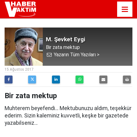
M. Şevket Eygi
Bir zata mektup
Yazarın Tüm Yazıları >
07:37
15 Ağustos 2017
Bir zata mektup
Muhterem beyefendi… Mektubunuzu aldım, teşekkür
ederim. Sizin kaleminiz kuvvetli, keşke bir gazetede
yazabilseniz…