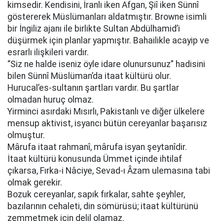
kimsedir. Kendisini, İranlı iken Afgan, Şiî iken Sünnî
göstererek Müslümanları aldatmıştır. Browne isimli
bir İngiliz ajanı ile birlikte Sultan Abdülhamid’i
düşürmek için planlar yapmıştır. Bahailikle acayip ve
esrarlı ilişkileri vardır.
“Siz ne halde iseniz öyle idare olunursunuz” hadisini
bilen Sünnî Müslüman’da itaat kültürü olur.
Hurucal’es-sultanın şartları vardır. Bu şartlar
olmadan huruç olmaz.
Yirminci asırdaki Mısırlı, Pakistanlı ve diğer ülkelere
mensup aktivist, isyancı bütün cereyanlar başarısız
olmuştur.
Mârufa itaat rahmanî, mârufa isyan şeytanîdir.
İtaat kültürü konusunda Ümmet içinde ihtilaf
çıkarsa, Fırka-i Nâciye, Sevad-ı Âzam ulemasına tabi
olmak gerekir.
Bozuk cereyanlar, sapık fırkalar, sahte şeyhler,
bazılarının cehaleti, din sömürüsü; itaat kültürünü
zemmetmek için delil olamaz.