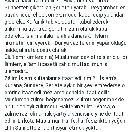
Allah’a nasıl itaat edilir?... Hükümleri Kur’an ve
Sünnetten çıkartılan Şeriate uyarak… Peygamberi en
büyük lider, rehber, örnek, model kabul edip yolundan
giderek… Kur’anıkitab ve düstur kabul ederek,
ahkâmına uyarak… Şeriatı nizam olarak kabul
ederek… İslam ahlakı ile ahlaklanarak… İslam
hikmetini dinleyerek… Dünya vazifelerini yapar olduğu
halde, ahirete dönük olarak.
Ülü’l-emr kimlerdir: a) Müslüman devlet reisleridir… b)
İlimleriyle ‘âmil icazetli zahid muttaqi muhlis
ulemadır…
Zâlim İslam sultanlarına itaat edilir mi?... İslam’a,
Kur’ana, Sünnete, Şeriata aykırı bir şeyi emrederse o
emrine itaat edilmez ama genelde itaat edilir.
Müslüman zulmü beğenemez. Zulmü beğenmek de
bir tür dolaylı zulümdür. Halifenin zulmü varsa, o
zulme razı olmamak şartıyla kendisine yine de itaat
edilir. En kötü Müslüman Halife, halifesizlikten yeğdir.
Ehl-i Sünnette zırt bırt isyan etmek yoktur.