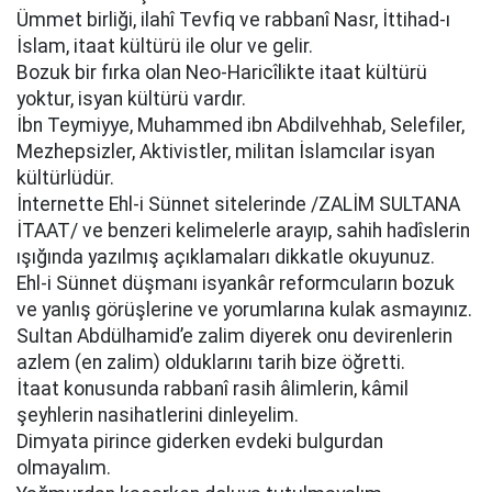
Ümmet birliği, ilahî Tevfiq ve rabbanî Nasr, İttihad-ı
İslam, itaat kültürü ile olur ve gelir.
Bozuk bir fırka olan Neo-Haricîlikte itaat kültürü
yoktur, isyan kültürü vardır.
İbn Teymiyye, Muhammed ibn Abdilvehhab, Selefiler,
Mezhepsizler, Aktivistler, militan İslamcılar isyan
kültürlüdür.
İnternette Ehl-i Sünnet sitelerinde /ZALİM SULTANA
İTAAT/ ve benzeri kelimelerle arayıp, sahih hadîslerin
ışığında yazılmış açıklamaları dikkatle okuyunuz.
Ehl-i Sünnet düşmanı isyankâr reformcuların bozuk
ve yanlış görüşlerine ve yorumlarına kulak asmayınız.
Sultan Abdülhamid’e zalim diyerek onu devirenlerin
azlem (en zalim) olduklarını tarih bize öğretti.
İtaat konusunda rabbanî rasih âlimlerin, kâmil
şeyhlerin nasihatlerini dinleyelim.
Dimyata pirince giderken evdeki bulgurdan
olmayalım.