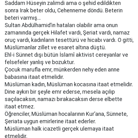
Saddam Hüseyin zalimdi ama o şehid edildikten
sonra Irak beter oldu, Cehenneme döndü. Beterin
beteri varmış…
Sultan Abdülhamid’in hataları olabilir ama onun
zamanında gerçek Hilafet vardı, Şeriat vardı, namaz
oruç vardı, kadınların tesettürü ve hicabı vardı. O gitti,
Müslümanlar zillet ve esaret altına düştü.
Ehl-i Sünnet dışı bütün İslamî aktivist cereyanlar ve
felsefeler yanlış ve bozuktur.
Çocuk marufla emr, münkerden nehy eden anne
babasına itaat etmelidir.
Müslüman kadın, Müslüman kocasına itaat etmelidir.
Dine aykırı bir şeyle emr ederse, mesela açılıp
saçılacaksın, namazı bırakacaksın derse elbette
itaat etmez.
Öğrenciler, Müslüman hocalarının Kur’ana, Sünnete,
Şeriata uygun emirlerine itaat ederler.
Müslüman halk icazetli gerçek ulemaya itaat
etmelidir.