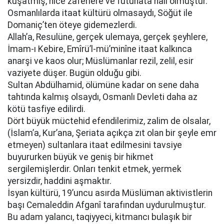
kuşatmış, nice zaferlere ve fütuhata nail olmuştur.
Osmanlılarda itaat kültürü olmasaydı, Söğüt ile
Domaniç’ten öteye gidemezlerdi.
Allah’a, Resulüne, gerçek ulemaya, gerçek şeyhlere,
İmam-ı Kebire, Emîrü’l-mü’minîne itaat kalkınca
anarşi ve kaos olur; Müslümanlar rezil, zelil, esir
vaziyete düşer. Bugün olduğu gibi.
Sultan Abdülhamid, ölümüne kadar on sene daha
tahtında kalmış olsaydı, Osmanlı Devleti daha az
kötü tasfiye edilirdi.
Dört büyük müctehid efendilerimiz, zalim de olsalar,
(İslam’a, Kur’ana, Şeriata açıkça zıt olan bir şeyle emr
etmeyen) sultanlara itaat edilmesini tavsiye
buyururken büyük ve geniş bir hikmet
sergilemişlerdir. Onları tenkit etmek, yermek
yersizdir, haddini aşmaktır.
İsyan kültürü, 19’uncu asırda Müslüman aktivistlerin
başı Cemaleddin Afganî tarafından uydurulmuştur.
Bu adam yalancı, taqiyyeci, kitmancı bulaşık bir