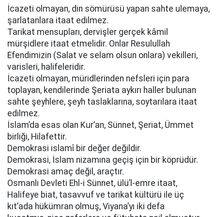
İcazeti olmayan, din sömürüsü yapan sahte ulemaya,
şarlatanlara itaat edilmez.
Tarikat mensupları, dervişler gerçek kâmil
mürşidlere itaat etmelidir. Onlar Resulullah
Efendimizin (Salat ve selam olsun onlara) vekilleri,
varisleri, halifeleridir.
İcazeti olmayan, müridlerinden nefsleri için para
toplayan, kendilerinde Şeriata aykırı haller bulunan
sahte şeyhlere, şeyh taslaklarına, soytarılara itaat
edilmez.
İslam’da esas olan Kur’an, Sünnet, Şeriat, Ümmet
birliği, Hilafettir.
Demokrasi islamî bir değer değildir.
Demokrasi, İslam nizamına geçiş için bir köprüdür.
Demokrasi amaç değil, araçtır.
Osmanlı Devleti Ehl-i Sünnet, ülü’l-emre itaat,
Halifeye biat, tasavvuf ve tarikat kültürü ile üç
kıt’ada hükümran olmuş, Viyana’yı iki defa