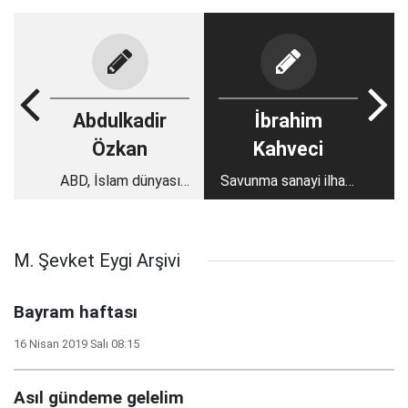
Abdulkadir
İbrahim
Özkan
Kahveci
ABD, İslam dünyası
Savunma sanayi ilham
için terörden daha
olsun
büyük tehdit
M. Şevket Eygi Arşivi
Bayram haftası
16 Nisan 2019 Salı 08:15
Asıl gündeme gelelim