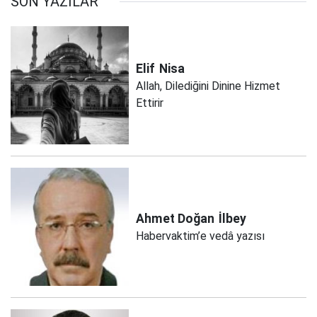
SON YAZILAR
Elif
Nisa
Allah, Dilediğini Dinine Hizmet
Ettirir
Ahmet Doğan
İlbey
Habervaktim’e vedâ yazısı