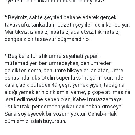
ayetleri de mi inkar edeceksin be beyinsiz!
* Beyimiz, sahte şeyhleri bahane ederek gerçek
tavavvufu, tarikatları, icazetli şeyhleri de inkar ediyor.
Mantıksız, iz’ansız, insafsız, adaletsiz, hikmetsiz,
dengesiz bir tasavvuf düşmanıdır o.
* Beş kere turistik umre seyahati yapan,
mütemadiyen ben umredeyken, ben umreden
geldikten sonra, ben umre hikayeleri anlatan, umre
esnasında lüks otelin süper lüks ihtişamlı süitinde
kalan, açık büfeden 49 çeşit yemek yiyen, tabağına
aldığı yemeklerin bir kısmını yemeyip çöpe atılmasına
israf edilmesine sebep olan, Kabe-i muazzamaya
üst kattaki pencereden yukarıdan bakan kimseye:
Sana söyleyecek bir sözüm yoktur. Cenab-ı Hak
cümlemizi ıslah buyursun.