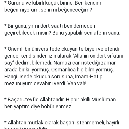
* Gururlu ve kibirli küçük birine: Ben kendimi
beğenmiyorum, seni mi beğeneceğim?
* Bir günü, yirmi dört saati ben demeden
geçirebilecek misin? Bunu yapabilirsen aferin sana.
* Önemli bir üniversitede okuyan terbiyeli ve efendi
gence, kendisinden izin alarak “Allahın on dört sıfatını
say” dedim, bilemedi. Namazı canı istediği zaman
arada bir kılıyormuş. Osmanlıca hiç bilmiyormuş.
Hangi lisede okudun sorusuna, İmam-Hatip
mezunuyum cevabını verdi. Vah vah!..
* Başarı=tevfiq Allahtandır. Hiçbir akıllı Müslüman
ben yaptım diye böbürlenmez.
* Allahtan mutlak olarak başarı istenmemeli, hayırlı