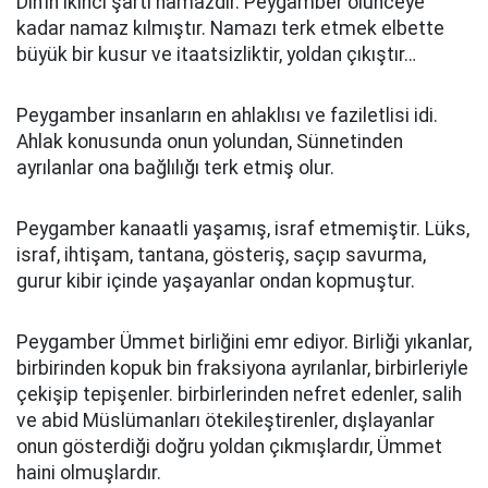
Din’in ikinci şartı namazdır. Peygamber ölünceye
kadar namaz kılmıştır. Namazı terk etmek elbette
büyük bir kusur ve itaatsizliktir, yoldan çıkıştır…
Peygamber insanların en ahlaklısı ve faziletlisi idi.
Ahlak konusunda onun yolundan, Sünnetinden
ayrılanlar ona bağlılığı terk etmiş olur.
Peygamber kanaatli yaşamış, israf etmemiştir. Lüks,
israf, ihtişam, tantana, gösteriş, saçıp savurma,
gurur kibir içinde yaşayanlar ondan kopmuştur.
Peygamber Ümmet birliğini emr ediyor. Birliği yıkanlar,
birbirinden kopuk bin fraksiyona ayrılanlar, birbirleriyle
çekişip tepişenler. birbirlerinden nefret edenler, salih
ve abid Müslümanları ötekileştirenler, dışlayanlar
onun gösterdiği doğru yoldan çıkmışlardır, Ümmet
haini olmuşlardır.