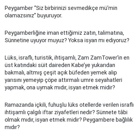
Peygamber “Siz birbirinizi sevmedikçe mü’min
olamazsınız” buyuruyor.
Peygamberliğine iman ettiğimiz zatın, talimatına,
Sünnetine uyuyor muyuz? Yoksa isyan mı ediyoruz?
Lüks, israflı, turistik, ihtişamlı, Zam ZamTower’in en
üst katındaki süit daireden Kabe’ye yukarıdan
bakmalı, altmış çeşit açık büfeden yemek alıp
yarısını yemeyip çöpe attırmalı umre seyahatleri
yapmak, ona uymak mıdır, isyan etmek midir?
Ramazanda içkili, fuhuşlu lüks otellerde verilen israflı
ihtişamlı çalgılı iftar ziyafetleri nedir? Sünnete tâbi
olmak mıdır, isyan etmek midir? Peygambere bağlılık
mıdır?