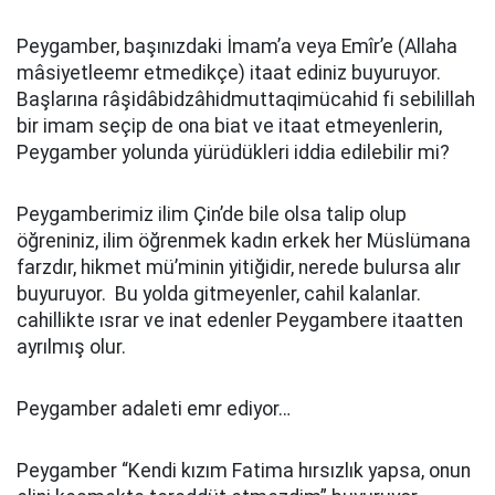
Peygamber, başınızdaki İmam’a veya Emîr’e (Allaha
mâsiyetleemr etmedikçe) itaat ediniz buyuruyor.
Başlarına râşidâbidzâhidmuttaqimücahid fi sebilillah
bir imam seçip de ona biat ve itaat etmeyenlerin,
Peygamber yolunda yürüdükleri iddia edilebilir mi?
Peygamberimiz ilim Çin’de bile olsa talip olup
öğreniniz, ilim öğrenmek kadın erkek her Müslümana
farzdır, hikmet mü’minin yitiğidir, nerede bulursa alır
buyuruyor. Bu yolda gitmeyenler, cahil kalanlar.
cahillikte ısrar ve inat edenler Peygambere itaatten
ayrılmış olur.
Peygamber adaleti emr ediyor…
Peygamber “Kendi kızım Fatima hırsızlık yapsa, onun