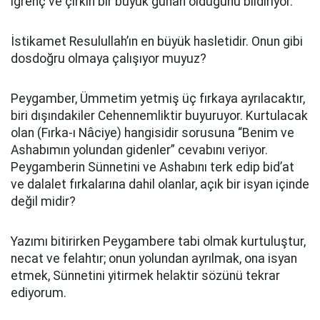
iğrenç ve çirkin bir büyük günah olduğunu bildiriyor.
İstikamet Resulullah’ın en büyük hasletidir. Onun gibi
dosdoğru olmaya çalışıyor muyuz?
Peygamber, Ümmetim yetmiş üç fırkaya ayrılacaktır,
biri dışındakiler Cehennemliktir buyuruyor. Kurtulacak
olan (Fırka-ı Nâciye) hangisidir sorusuna “Benim ve
Ashabımın yolundan gidenler” cevabını veriyor.
Peygamberin Sünnetini ve Ashabını terk edip bid’at
ve dalalet fırkalarına dahil olanlar, açık bir isyan içinde
değil midir?
Yazımı bitirirken Peygambere tabi olmak kurtuluştur,
necat ve felahtır; onun yolundan ayrılmak, ona isyan
etmek, Sünnetini yitirmek helaktir sözünü tekrar
ediyorum.