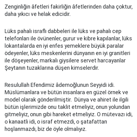
Zenginliğin âfetleri fakirliğin âfetlerinden daha çoktur,
daha yıkıcı ve helak edicidir.
Lüks pahalı israflı dabbeleri ile lüks ve pahalı cep
telefonları ile övünenler, gurur ve kibre kapılanlar, lüks
lokantalarda en iyi enfes yemeklere büyük paralar
ödeyenler, lüks meskenlerini dünyanın en iyi granitleri
ile döşeyenler, markalı giysilere servet harcayanlar
Şeytanın tuzaklarına düşen kimselerdir.
Resulullah Efendimiz âdemoğlunun Seyyidi idi.
Müslümanlara ve bütün insanlara en güzel örnek ve
model olarak gönderilmiştir. Dünya ve ahiret ile ilgili
bütün işlerimizde onu taklit etmeliyiz, onun yolundan
gitmeliyiz, onun gibi hareket etmeliyiz. O mütevazı idi,
o kanaatli idi, o israf etmezdi, o şatafattan
hoşlanmazdı, biz de öyle olmalıyız.