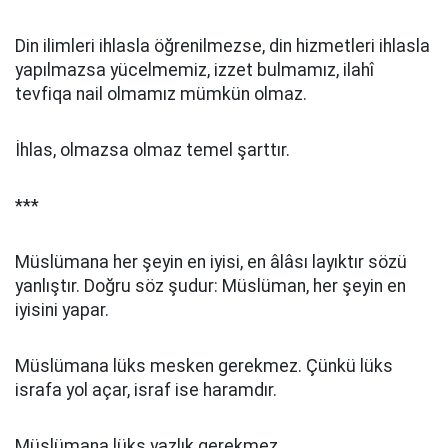
Din ilimleri ihlasla öğrenilmezse, din hizmetleri ihlasla
yapılmazsa yücelmemiz, izzet bulmamız, ilahî
tevfiqa nail olmamız mümkün olmaz.
İhlas, olmazsa olmaz temel şarttır.
***
Müslümana her şeyin en iyisi, en âlâsı layıktır sözü
yanlıştır. Doğru söz şudur: Müslüman, her şeyin en
iyisini yapar.
Müslümana lüks mesken gerekmez. Çünkü lüks
israfa yol açar, israf ise haramdır.
Müslümana lüks yazlık gerekmez.