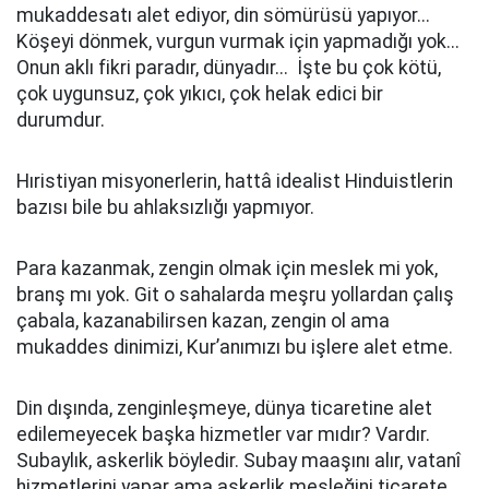
mukaddesatı alet ediyor, din sömürüsü yapıyor...
Köşeyi dönmek, vurgun vurmak için yapmadığı yok...
Onun aklı fikri paradır, dünyadır... İşte bu çok kötü,
çok uygunsuz, çok yıkıcı, çok helak edici bir
durumdur.
Hıristiyan misyonerlerin, hattâ idealist Hinduistlerin
bazısı bile bu ahlaksızlığı yapmıyor.
Para kazanmak, zengin olmak için meslek mi yok,
branş mı yok. Git o sahalarda meşru yollardan çalış
çabala, kazanabilirsen kazan, zengin ol ama
mukaddes dinimizi, Kur’anımızı bu işlere alet etme.
Din dışında, zenginleşmeye, dünya ticaretine alet
edilemeyecek başka hizmetler var mıdır? Vardır.
Subaylık, askerlik böyledir. Subay maaşını alır, vatanî
hizmetlerini yapar ama askerlik mesleğini ticarete,