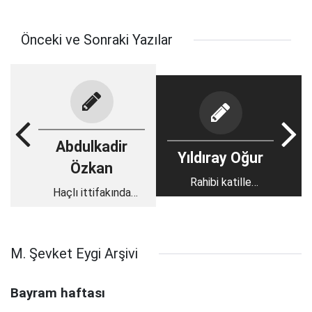
Önceki ve Sonraki Yazılar
Abdulkadir
Yıldıray Oğur
Özkan
Rahibi katille
Haçlı ittifakında
yargılamak...
nöbet değişimi mi?
M. Şevket Eygi Arşivi
Bayram haftası