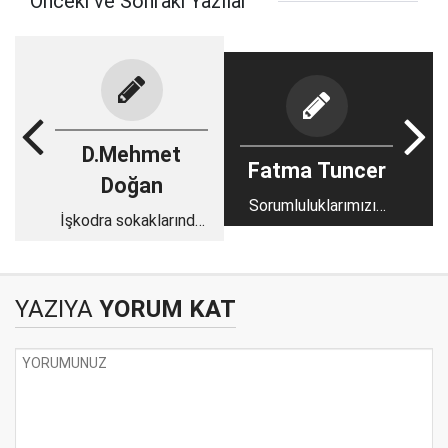
Önceki ve Sonraki Yazılar
D.Mehmet
Fatma Tuncer
Doğan
Sorumluluklarımızın
İşkodra sokaklarında
farkında mıyız?
Hasan Rıza Paşa ile
karşılaşmak!
YAZIYA
YORUM KAT