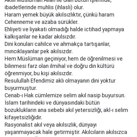
Akıllı Müslüman Allah ile olan bütün işlerinde,
ibadetlerinde muhlis (ihlaslı) olur.
Haram yemek büyük akılsızlıktır, çünkü haram
Cehenneme ve azaba sürükler.
Ehliyeti ve liyakati olmadığı halde ictihad yapmaya
kalkışanlar ne kadar akılsızdır.
Dini konuları cahilce ve ahmakça tartışanlar,
mıncıklayanlar pek akılsızdır.
Hem Müslüman geçiniyor, hem de öğrenilmesi ve
bilinmesi farz olan ilmihal ve doğru din kültürü
öğrenmiyor, bu kişi akılsızdır.
Resulullah Efendimiz aklı olmayanın dini yoktur
buyurmuştur.
Cenab-ı Hak cümlemize selim akıl nasip buyursun.
İslam tarihindeki ve dünyasındaki bütün
bozuklukların ana sebebi akıl yetersizliği, akl-ı selim
kifayetsizliğidir.
Rasyonalist akıl veya akılsızlık, dünyayı
yaşanmayacak hale getirmiştir. Akılcıların akılsızca