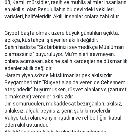
68, Kamil mürşidler, rasih ve muhlis alimler insanların
en akıllısı olan Resulullahın bu devirdeki vekilleri,
varisleri, halifeleridir. Akıllı insanlar onlara tabi olur.
Gıybet başta olmak üzere büyük günahları açıkta,
açıkça, küstahça işleyenler akıllı değildir.
Sahih hadiste “Siz birbirinizi sevmedikçe Müslüman
olamazsınız” buyuruluyor. Mü’minleri sevmeyen,
onlara acımayan, aksine salih kardeşlerine düşmanlık
edenler akıllı değildir.
Haram yiyen sözde Müslümanlar pek akılsızdır.
Peygamberimiz “Rüşvet alan da veren de Cehennem
ateşindedir” buyurmuşken, rüşvet alanlar ve (zaruret
olmaksızın) verenler akılsızdır.
Din sömürücüleri, mukaddesat bezirganları; akılsız,
ahlaksız, alçak, beyinsiz, şerir, şaki kimselerdir.
Vahye tabi olan, vahyin irşadını ve rehberliğini kabul
eden akıl üstündür.