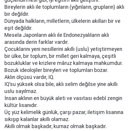
güçlendirmesi gibi; iyi eğitim aklı geliştirir.
Bireylerin aklı ile toplumların (yığınların, grupların) aklı
bir değildir.
Dünyada halkların, milletlerin, ülkelerin akılları bir ve
eşit değildir.
Mesela Japonların aklı ile Endonezyalıların aklı
arasında derin farklar vardır.
Çocuklarını yeni nesillerini akıllı (uslu) yetiştirmeyen
bir ülke, bir toplum, bir millet geri kalmaya, çeşitli
bozukluklar ve krizlere mâruz kalmaya mahkumdur.
Bozuk ideolojiler bireyleri ve toplumları bozar.
Aklın ölçüsü vardır, IQ.
IQ’su yüksek olsa bile, aklı selim değilse yine akıllı
uslu sayılmaz.
İnsan aklının en büyük aleti ve vasıtası edebî zengin
kültür lisanıdır.
Üç yüz kelimelik günlük, çarşı pazar, iletişim lisanına
sıkışıp kalanlar akıllı olamaz.
Akıllı olmak başkadır, kurnaz olmak başkadır.