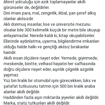
âhiret yolculuğu için azık toplamayanlar akıllı
görünseler de, değildirler.
Dini imanı para, mal, zenginlik, ikbal, şan şeref alkış
olanlar akılsızdır.
Aklı donmuş insanlar, lise ve üniversite mezunu
olsalar bile 300 kelimelik küçük bir metni bile okuyup
anlayamazlar. Nerede kaldı ki, kitap okuyabilsinler.
Ellerinde aydınlatma, uyarma, bilgilendirme imkanları
olduğu halde halkı ve gençliği akılsız bırakanlar
haindir.
Akıllı insan ölçülere riayet eder. Yemede, giyinmede,
meskende, binitte, velhasıl hayatın her safhasında
doğru ölçülere riayet eder, aşırılık çılgınlık azgınlık
yapmaz.
Yüz bin liralık bir otomobil işini görecekken, lüks ve
şatafat tutkusunu tatmin için 500 bin liralık araba
alanlar akıllı değildir.
Haddinden fazla aşırı miktarda yiyenler akıllı değildir.
Marka, statü tutkunları akıllı değildir.