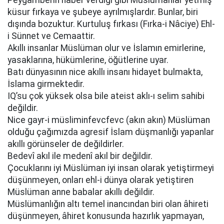
Peygamberin haber verdiği gibi Müslümanlar yetmiş
küsur fırkaya ve şubeye ayrılmışlardır. Bunlar, biri
dışında bozuktur. Kurtuluş fırkası (Fırka-i Nâciye) Ehl-
i Sünnet ve Cemaattir.
Akıllı insanlar Müslüman olur ve İslamın emirlerine,
yasaklarına, hükümlerine, öğütlerine uyar.
Batı dünyasının nice akıllı insanı hidayet bulmakta,
İslama girmektedir.
IQ’su çok yüksek olsa bile ateist aklı-ı selim sahibi
değildir.
Nice gayr-i müsliminfevcfevc (akın akın) Müslüman
olduğu çağımızda agresif İslam düşmanlığı yapanlar
akıllı görünseler de değildirler.
Bedevî akıl ile medenî akıl bir değildir.
Çocuklarını iyi Müslüman iyi insan olarak yetiştirmeyi
düşünmeyen, onları ehl-i dünya olarak yetiştiren
Müslüman anne babalar akıllı değildir.
Müslümanlığın altı temel inancından biri olan âhireti
düşünmeyen, âhiret konusunda hazırlık yapmayan,