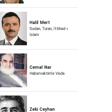
Halil
Mert
Sudan, Turan, İttihad-ı
İslam
Cemal
Nar
Habervaktim’e Veda
Zeki
Ceyhan