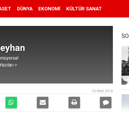
ASET
DÜNYA
EKONOMI
KÜLTÜR SANAT
SO
Ceyhan
şmüyorsa!
azıları >
16 Mart 2018