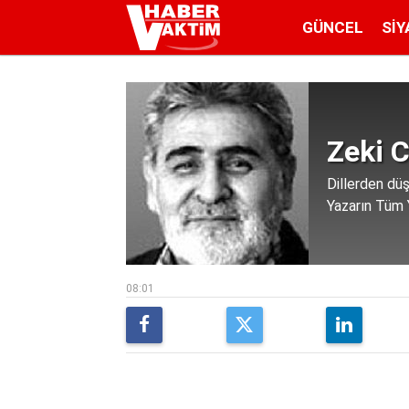
GÜNCEL
SIY
Zeki 
Dillerden dü
Yazarın Tüm Y
08:01