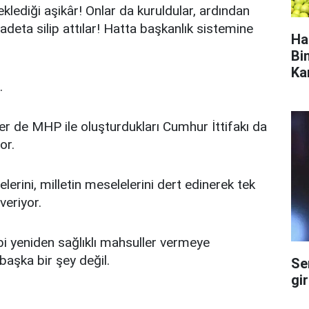
klediği aşikâr! Onlar da kuruldular, ardından
i adeta silip attılar! Hatta başkanlık sistemine
Ha
Bi
Ka
.
ler de MHP ile oluşturdukları Cumhur İttifakı da
or.
rini, milletin meselelerini dert edinerek tek
veriyor.
bi yeniden sağlıklı mahsuller vermeye
aşka bir şey değil.
Se
gi