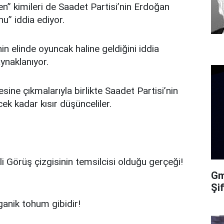
ken” kimileri de Saadet Partisi’nin Erdoğan
u” iddia ediyor.
in elinde oyuncak haline geldiğini iddia
ynaklanıyor.
sine çıkmalarıyla birlikte Saadet Partisi’nin
k kadar kısır düşünceliler.
li Görüş çizgisinin temsilcisi olduğu gerçeği!
Gma
Şi
ganik tohum gibidir!