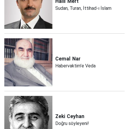
Halil
Mert
Sudan, Turan, İttihad-ı İslam
Cemal
Nar
Habervaktim’e Veda
Zeki
Ceyhan
Doğru söyleyeni!