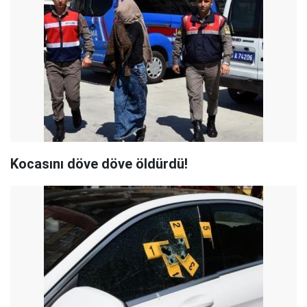
Kocasını döve döve öldürdü!