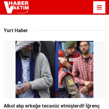
Yurt Haber
Alkol alıp erkeğe tecavüz etmişlerdi! İğrenç