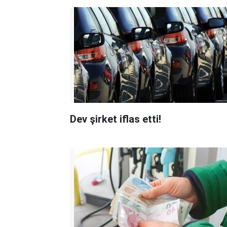
Dev şirket iflas etti!