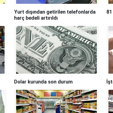
r
Yurt dışından getirilen telefonlarda
81
harç bedeli artırıldı
Dolar kurunda son durum
İş