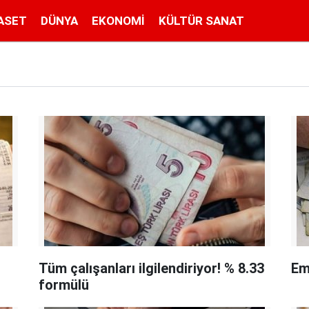
ASET
DÜNYA
EKONOMI
KÜLTÜR SANAT
Tüm çalışanları ilgilendiriyor! % 8.33
Em
formülü