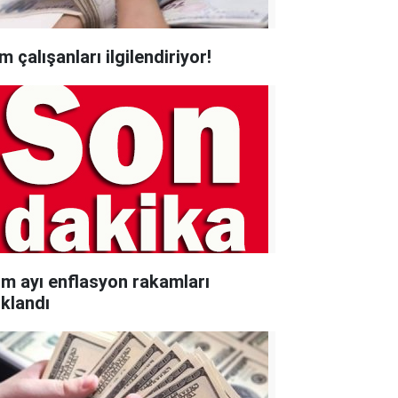
 çalışanları ilgilendiriyor!
im ayı enflasyon rakamları
ıklandı