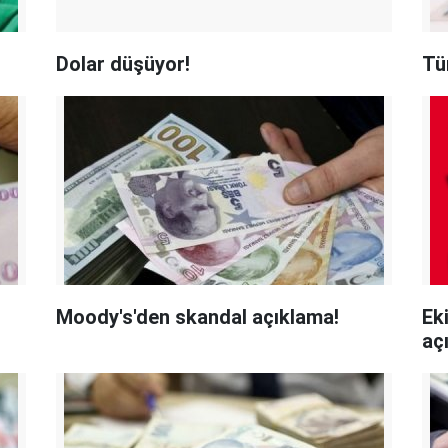
Dolar düşüyor!
Tüm
Moody's'den skandal açıklama!
Ek
aç