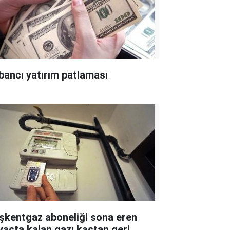
bancı yatırım patlaması
şkentgaz aboneliği sona eren
yaçta kalan gazı kaçtan geri