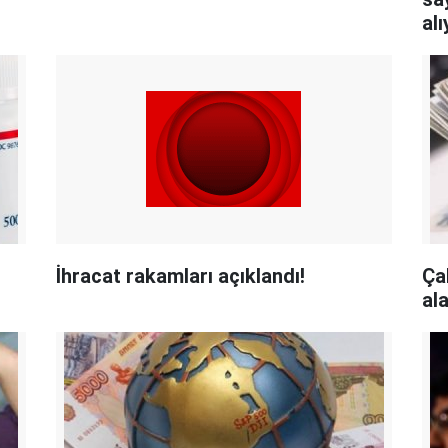
al
İhracat rakamları açıklandı!
Çal
ala